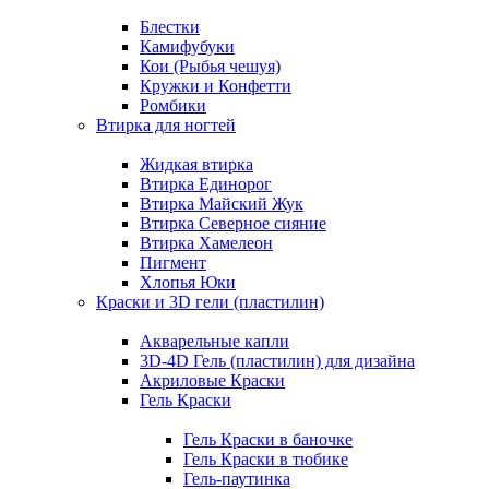
Блестки
Камифубуки
Кои (Рыбья чешуя)
Кружки и Конфетти
Ромбики
Втирка для ногтей
Жидкая втирка
Втирка Единорог
Втирка Майский Жук
Втирка Северное сияние
Втирка Хамелеон
Пигмент
Хлопья Юки
Краски и 3D гели (пластилин)
Акварельные капли
3D-4D Гель (пластилин) для дизайна
Акриловые Краски
Гель Краски
Гель Краски в баночке
Гель Краски в тюбике
Гель-паутинка