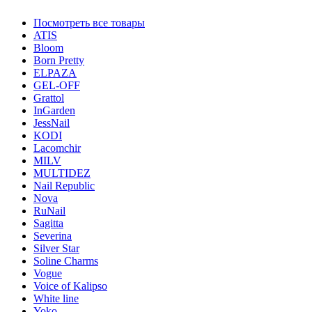
Посмотреть все товары
ATIS
Bloom
Born Pretty
ELPAZA
GEL-OFF
Grattol
InGarden
JessNail
KODI
Lacomchir
MILV
MULTIDEZ
Nail Republic
Nova
RuNail
Sagitta
Severina
Silver Star
Soline Charms
Vogue
Voice of Kalipso
White line
Yoko