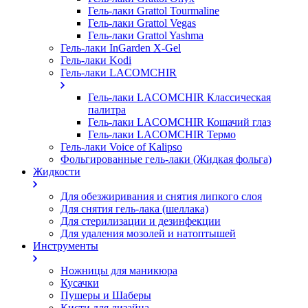
Гель-лаки Grattol Tourmaline
Гель-лаки Grattol Vegas
Гель-лаки Grattol Yashma
Гель-лаки InGarden X-Gel
Гель-лаки Kodi
Гель-лаки LACOMCHIR
Гель-лаки LACOMCHIR Классическая
палитра
Гель-лаки LACOMCHIR Кошачий глаз
Гель-лаки LACOMCHIR Термо
Гель-лаки Voice of Kalipso
Фольгированные гель-лаки (Жидкая фольга)
Жидкости
Для обезжиривания и снятия липкого слоя
Для снятия гель-лака (шеллака)
Для стерилизации и дезинфекции
Для удаления мозолей и натоптышей
Инструменты
Ножницы для маникюра
Кусачки
Пушеры и Шаберы
Кисти для дизайна