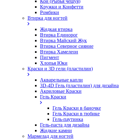
Кои (Рыбья чешуя)
Кружки и Конфетти
Ромбики
Втирка для ногтей
Жидкая втирка
Втирка Единорог
Втирка Майский Жук
Втирка Северное сияние
Втирка Хамелеон
Пигмент
Хлопья Юки
Краски и 3D гели (пластилин)
Акварельные капли
3D-4D Гель (пластилин) для дизайна
Акриловые Краски
Гель Краски
Гель Краски в баночке
Гель Краски в тюбике
Гель-паутинка
Гель-паста для дизайна
Жидкие камни
Мармелад для ногтей