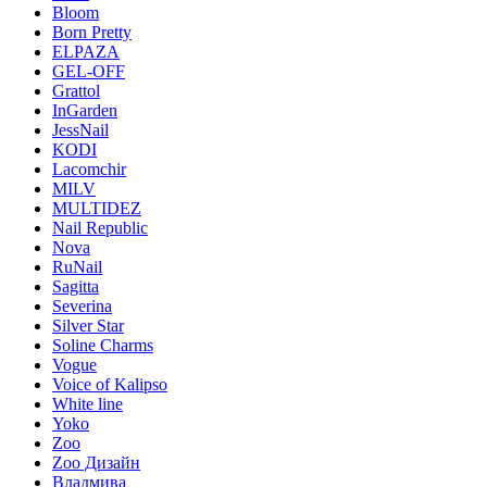
Bloom
Born Pretty
ELPAZA
GEL-OFF
Grattol
InGarden
JessNail
KODI
Lacomchir
MILV
MULTIDEZ
Nail Republic
Nova
RuNail
Sagitta
Severina
Silver Star
Soline Charms
Vogue
Voice of Kalipso
White line
Yoko
Zoo
Zoo Дизайн
Владмива