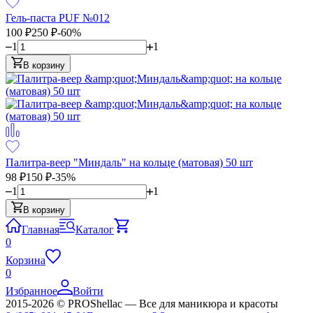
Гель-паста PUF №012
100
₽
250
₽
-60%
1
1
В корзину
Палитра-веер "Миндаль" на кольце (матовая) 50 шт
98
₽
150
₽
-35%
1
1
В корзину
Главная
Каталог
0
Корзина
0
Избранное
Войти
2015-2026 © PROShellac — Все для маникюра и красоты