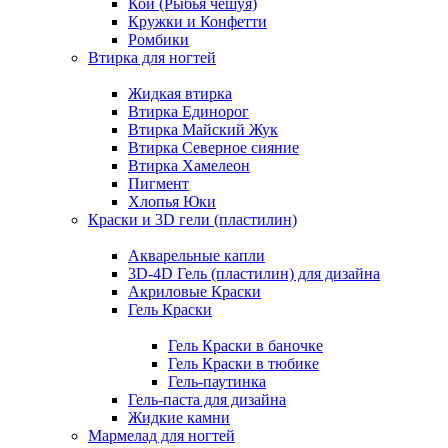
Кои (Рыбья чешуя)
Кружки и Конфетти
Ромбики
Втирка для ногтей
Жидкая втирка
Втирка Единорог
Втирка Майский Жук
Втирка Северное сияние
Втирка Хамелеон
Пигмент
Хлопья Юки
Краски и 3D гели (пластилин)
Акварельные капли
3D-4D Гель (пластилин) для дизайна
Акриловые Краски
Гель Краски
Гель Краски в баночке
Гель Краски в тюбике
Гель-паутинка
Гель-паста для дизайна
Жидкие камни
Мармелад для ногтей