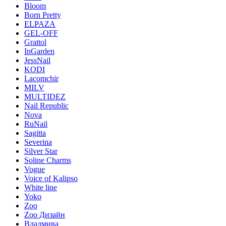
Bloom
Born Pretty
ELPAZA
GEL-OFF
Grattol
InGarden
JessNail
KODI
Lacomchir
MILV
MULTIDEZ
Nail Republic
Nova
RuNail
Sagitta
Severina
Silver Star
Soline Charms
Vogue
Voice of Kalipso
White line
Yoko
Zoo
Zoo Дизайн
Владмива