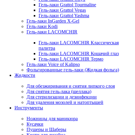
Гель-лаки Grattol Tourmaline
Гель-лаки Grattol Vegas
Гель-лаки Grattol Yashma
Гель-лаки InGarden X-Gel
Гель-лаки Kodi
Гель-лаки LACOMCHIR
Гель-лаки LACOMCHIR Классическая
палитра
Гель-лаки LACOMCHIR Кошачий глаз
Гель-лаки LACOMCHIR Термо
Гель-лаки Voice of Kalipso
Фольгированные гель-лаки (Жидкая фольга)
Жидкости
Для обезжиривания и снятия липкого слоя
Для снятия гель-лака (шеллака)
Для стерилизации и дезинфекции
Для удаления мозолей и натоптышей
Инструменты
Ножницы для маникюра
Кусачки
Пушеры и Шаберы
Кисти для дизайна