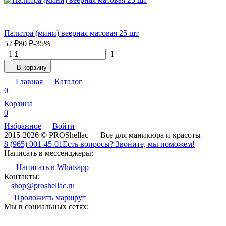
Палитра (мини) веерная матовая 25 шт
52
₽
80
₽
-35%
1
1
В корзину
Главная
Каталог
0
Корзина
0
Избранное
Войти
2015-2026 © PROShellac — Все для маникюра и красоты
8 (965) 001-45-01
Есть вопросы? Звоните, мы поможем!
Написать в мессенджеры:
Написать в Whatsapp
Контакты:
shop@proshellac.ru
Проложить маршрут
Мы в социальных сетях: