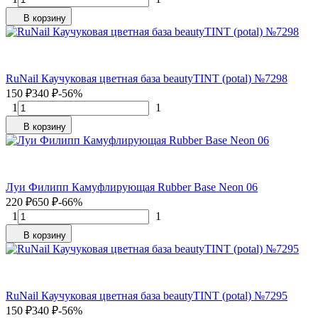
В корзину
RuNail Каучуковая цветная база beautyTINT (potal) №7298
150
₽
340
₽
-56%
1
1
В корзину
Луи Филипп Камуфлирующая Rubber Base Neon 06
220
₽
650
₽
-66%
1
1
В корзину
RuNail Каучуковая цветная база beautyTINT (potal) №7295
150
₽
340
₽
-56%