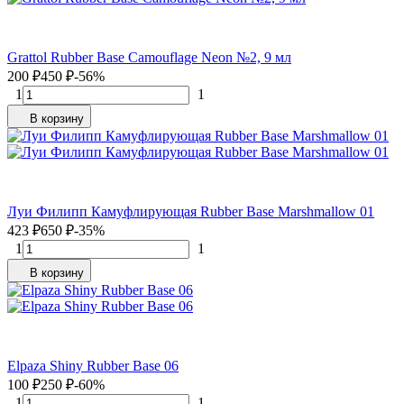
Grattol Rubber Base Camouflage Neon №2, 9 мл
200
₽
450
₽
-56%
1
1
В корзину
Луи Филипп Камуфлирующая Rubber Base Marshmallow 01
423
₽
650
₽
-35%
1
1
В корзину
Elpaza Shiny Rubber Base 06
100
₽
250
₽
-60%
1
1