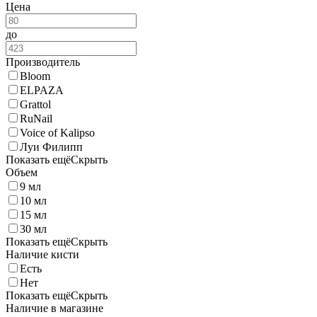
Цена
до
Производитель
Bloom
ELPAZA
Grattol
RuNail
Voice of Kalipso
Луи Филипп
Показать ещё
Скрыть
Объем
9 мл
10 мл
15 мл
30 мл
Показать ещё
Скрыть
Наличие кисти
Есть
Нет
Показать ещё
Скрыть
Наличие в магазине