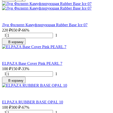
Луи Филипп Камуфлирующая Rubber Base Ice 07
220
₽
650
₽
-66%
1
1
В корзину
ELPAZA Base Cover Pink PEARL 7
100
₽
150
₽
-33%
1
1
В корзину
ELPAZA RUBBER BASE OPAL 10
100
₽
300
₽
-67%
1
1