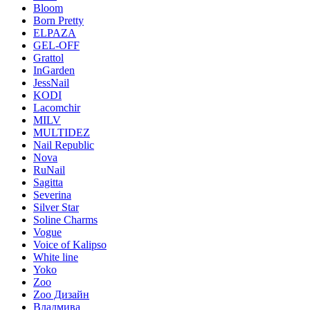
Bloom
Born Pretty
ELPAZA
GEL-OFF
Grattol
InGarden
JessNail
KODI
Lacomchir
MILV
MULTIDEZ
Nail Republic
Nova
RuNail
Sagitta
Severina
Silver Star
Soline Charms
Vogue
Voice of Kalipso
White line
Yoko
Zoo
Zoo Дизайн
Владмива