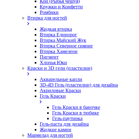
Кои (Рыбья чешуя)
Кружки и Конфетти
Ромбики
Втирка для ногтей
Жидкая втирка
Втирка Единорог
Втирка Майский Жук
Втирка Северное сияние
Втирка Хамелеон
Пигмент
Хлопья Юки
Краски и 3D гели (пластилин)
Акварельные капли
3D-4D Гель (пластилин) для дизайна
Акриловые Краски
Гель Краски
Гель Краски в баночке
Гель Краски в тюбике
Гель-паутинка
Гель-паста для дизайна
Жидкие камни
Мармелад для ногтей