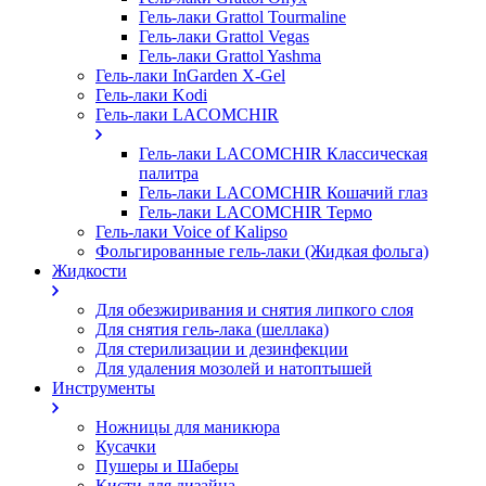
Гель-лаки Grattol Tourmaline
Гель-лаки Grattol Vegas
Гель-лаки Grattol Yashma
Гель-лаки InGarden X-Gel
Гель-лаки Kodi
Гель-лаки LACOMCHIR
Гель-лаки LACOMCHIR Классическая
палитра
Гель-лаки LACOMCHIR Кошачий глаз
Гель-лаки LACOMCHIR Термо
Гель-лаки Voice of Kalipso
Фольгированные гель-лаки (Жидкая фольга)
Жидкости
Для обезжиривания и снятия липкого слоя
Для снятия гель-лака (шеллака)
Для стерилизации и дезинфекции
Для удаления мозолей и натоптышей
Инструменты
Ножницы для маникюра
Кусачки
Пушеры и Шаберы
Кисти для дизайна