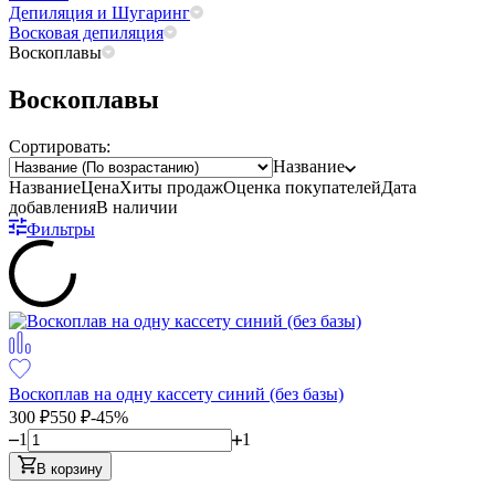
Депиляция и Шугаринг
Восковая депиляция
Воскоплавы
Воскоплавы
Сортировать:
Название
Название
Цена
Хиты продаж
Оценка
покупателей
Дата
добавления
В наличии
Фильтры
Воскоплав на одну кассету синий (без базы)
300
₽
550
₽
-45%
1
1
В корзину