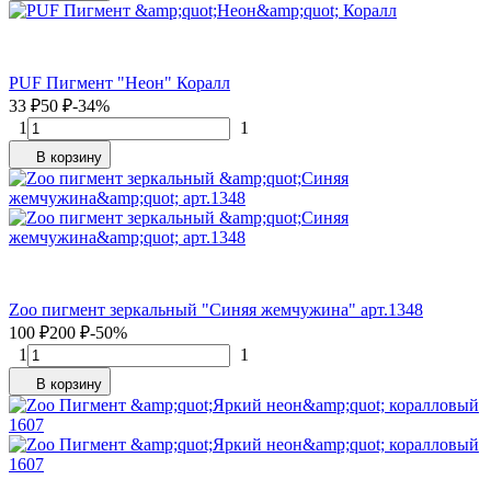
PUF Пигмент "Неон" Коралл
33
₽
50
₽
-34%
1
1
В корзину
Zoo пигмент зеркальный "Синяя жемчужина" арт.1348
100
₽
200
₽
-50%
1
1
В корзину