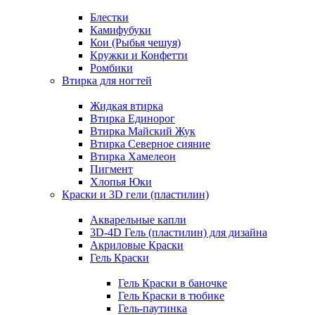
Блестки
Камифубуки
Кои (Рыбья чешуя)
Кружки и Конфетти
Ромбики
Втирка для ногтей
Жидкая втирка
Втирка Единорог
Втирка Майский Жук
Втирка Северное сияние
Втирка Хамелеон
Пигмент
Хлопья Юки
Краски и 3D гели (пластилин)
Акварельные капли
3D-4D Гель (пластилин) для дизайна
Акриловые Краски
Гель Краски
Гель Краски в баночке
Гель Краски в тюбике
Гель-паутинка