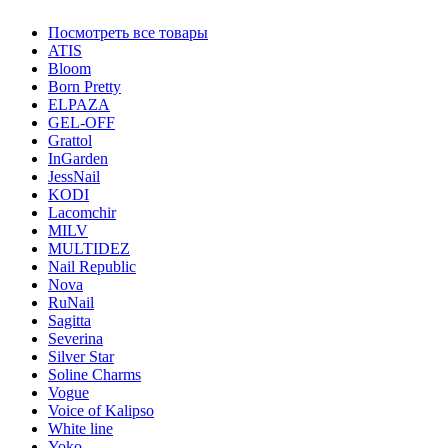
Посмотреть все товары
ATIS
Bloom
Born Pretty
ELPAZA
GEL-OFF
Grattol
InGarden
JessNail
KODI
Lacomchir
MILV
MULTIDEZ
Nail Republic
Nova
RuNail
Sagitta
Severina
Silver Star
Soline Charms
Vogue
Voice of Kalipso
White line
Yoko