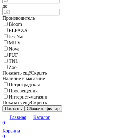
до
Производитель
Bloom
ELPAZA
JessNail
MILV
Nova
PUF
TNL
Zoo
Показать ещё
Скрыть
Наличие в магазине
Петроградская
Просвещения
Интернет-магазин
Показать ещё
Скрыть
Показать
Сбросить фильтр
Главная
Каталог
0
Корзина
0