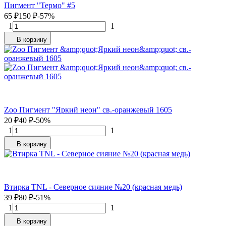
Пигмент "Термо" #5
65
₽
150
₽
-57%
1
1
В корзину
Zoo Пигмент "Яркий неон" св.-оранжевый 1605
20
₽
40
₽
-50%
1
1
В корзину
Втирка TNL - Северное сияние №20 (красная медь)
39
₽
80
₽
-51%
1
1
В корзину