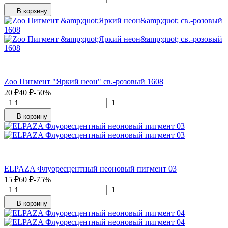
В корзину
Zoo Пигмент "Яркий неон" св.-розовый 1608
20
₽
40
₽
-50%
1
1
В корзину
ELPAZA Флуоресцентный неоновый пигмент 03
15
₽
60
₽
-75%
1
1
В корзину