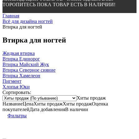
ТОРОПИТЕСЬ ПОКА ТОВАР ЕСТЬ В НАЛИЧИИ!
Главная
Всё для дизайна ногтей
Втирка для ногтей
Втирка для ногтей
Жидкая втирка
Втирка Единорог
Втирка Майский Жук
Втирка Северное сияние
Втирка Хамелеон
Пигмент
Хлопья Юки
Сортировать:
Хиты продаж
Название
Цена
Хиты продаж
Хиты продаж
Оценка
покупателей
Дата добавления
В наличии
Фильтры