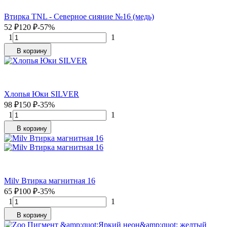
Втирка TNL - Северное сияние №16 (медь)
52
₽
120
₽
-57%
1
1
В корзину
Хлопья Юки SILVER
98
₽
150
₽
-35%
1
1
В корзину
Milv Втирка магнитная 16
65
₽
100
₽
-35%
1
1
В корзину