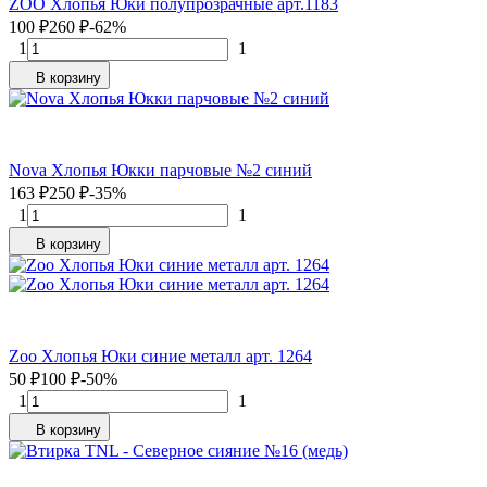
ZOO Хлопья Юки полупрозрачные арт.1183
100
₽
260
₽
-62%
1
1
В корзину
Nova Хлопья Юкки парчовые №2 синий
163
₽
250
₽
-35%
1
1
В корзину
Zoo Хлопья Юки синие металл арт. 1264
50
₽
100
₽
-50%
1
1
В корзину