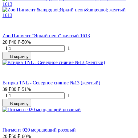
Zoo Пигмент "Яркий неон" желтый 1613
20
₽
40
₽
-50%
1
1
В корзину
Втирка TNL - Северное сияние №13 (желтый)
39
₽
80
₽
-51%
1
1
В корзину
Пигмент 020 мерцающий розовый
20
₽
50
₽
-60%