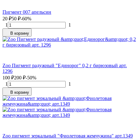
Пигмент 007 апельсин
20
₽
50
₽
-60%
1
1
В корзину
Zoo Пигмент радужный "Единорог" 0,2 г бирюзовый арт.
1296
100
₽
200
₽
-50%
1
1
В корзину
Zoo пигмент зеркальный "Фиолетовая жемчужина" арт.1349