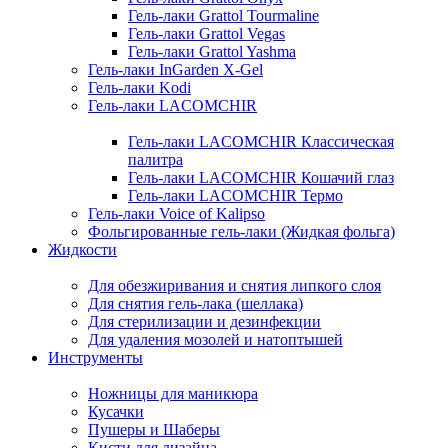
Гель-лаки Grattol Tourmaline
Гель-лаки Grattol Vegas
Гель-лаки Grattol Yashma
Гель-лаки InGarden X-Gel
Гель-лаки Kodi
Гель-лаки LACOMCHIR
Гель-лаки LACOMCHIR Классическая
палитра
Гель-лаки LACOMCHIR Кошачий глаз
Гель-лаки LACOMCHIR Термо
Гель-лаки Voice of Kalipso
Фольгированные гель-лаки (Жидкая фольга)
Жидкости
Для обезжиривания и снятия липкого слоя
Для снятия гель-лака (шеллака)
Для стерилизации и дезинфекции
Для удаления мозолей и натоптышей
Инструменты
Ножницы для маникюра
Кусачки
Пушеры и Шаберы
Кисти для дизайна