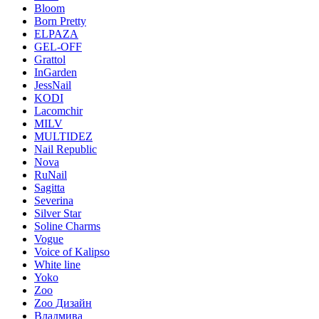
Bloom
Born Pretty
ELPAZA
GEL-OFF
Grattol
InGarden
JessNail
KODI
Lacomchir
MILV
MULTIDEZ
Nail Republic
Nova
RuNail
Sagitta
Severina
Silver Star
Soline Charms
Vogue
Voice of Kalipso
White line
Yoko
Zoo
Zoo Дизайн
Владмива