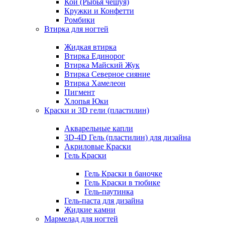
Кои (Рыбья чешуя)
Кружки и Конфетти
Ромбики
Втирка для ногтей
Жидкая втирка
Втирка Единорог
Втирка Майский Жук
Втирка Северное сияние
Втирка Хамелеон
Пигмент
Хлопья Юки
Краски и 3D гели (пластилин)
Акварельные капли
3D-4D Гель (пластилин) для дизайна
Акриловые Краски
Гель Краски
Гель Краски в баночке
Гель Краски в тюбике
Гель-паутинка
Гель-паста для дизайна
Жидкие камни
Мармелад для ногтей