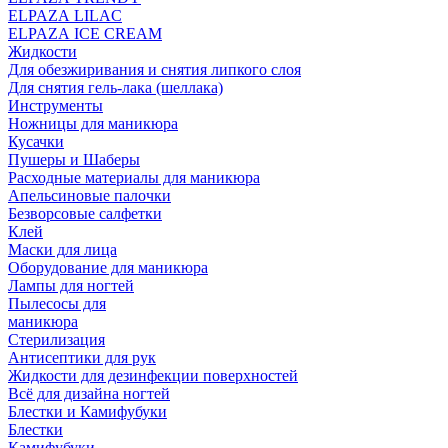
ELPAZA LILAC
ELPAZA IСE CREAM
Жидкости
Для обезжиривания и снятия липкого слоя
Для снятия гель-лака (шеллака)
Инструменты
Ножницы для маникюра
Кусачки
Пушеры и Шаберы
Расходные материалы для маникюра
Апельсиновые палочки
Безворсовые салфетки
Клей
Маски для лица
Оборудование для маникюра
Лампы для ногтей
Пылесосы для
маникюра
Стерилизация
Антисептики для рук
Жидкости для дезинфекции поверхностей
Всё для дизайна ногтей
Блестки и Камифубуки
Блестки
Камифубуки