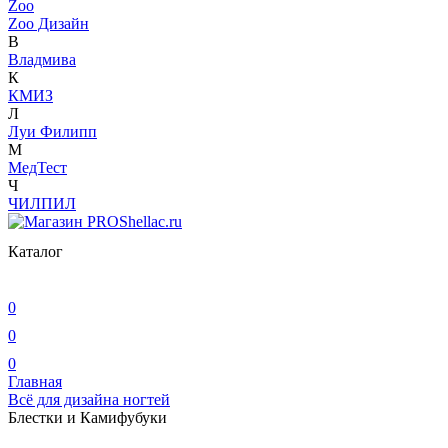
Zoo
Zoo Дизайн
В
Владмива
К
КМИЗ
Л
Луи Филипп
М
МедТест
Ч
ЧИЛПИЛ
Каталог
0
0
0
Главная
Всё для дизайна ногтей
Блестки и Камифубуки