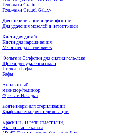
Гель-лаки Grattol
Гель-лаки Grattol Galaxy
Для стерилизации и дезинфекции
Для удаления мозолей и натоптышей
Кисти для дизайна
Кисти для наращивания
Магниты для гель-лаков
Фольга и Салфетки для снятия гель-лака
Щетки для удаления пыли
Пилки и Бафы
Бафы
Аппаратный
маникюр/педикюр
Фрезы и Насадки
Контейнеры для стерилизации
Крафт-пакеты для стерилизации
Краски и 3D гели (пластилин)
Акварельные капли
3D-4D Гель (пластилин) для дизайна