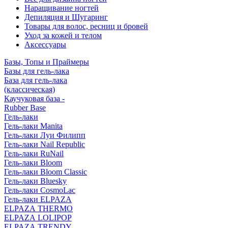
Наращивание ногтей
Депиляция и Шугаринг
Товары для волос, ресниц и бровей
Уход за кожей и телом
Аксессуары
Базы, Топы и Праймеры
Базы для гель-лака
База для гель-лака
(классическая)
Каучуковая база -
Rubber Base
Гель-лаки
Гель-лаки Manita
Гель-лаки Луи Филипп
Гель-лаки Nail Republic
Гель-лаки RuNail
Гель-лаки Bloom
Гель-лаки Bloom Classic
Гель-лаки Bluesky
Гель-лаки CosmoLac
Гель-лаки ELPAZA
ELPAZA THERMO
ELPAZA LOLIPOP
ELPAZA TRENDY