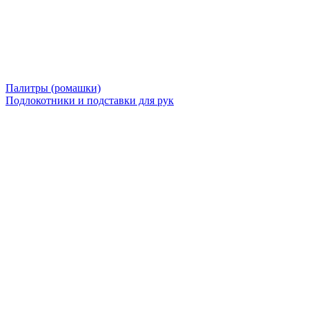
Палитры (ромашки)
Подлокотники и подставки для рук