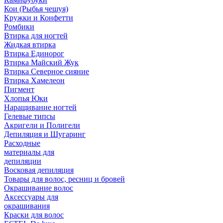
Кои (Рыбья чешуя)
Кружки и Конфетти
Ромбики
Втирка для ногтей
Жидкая втирка
Втирка Единорог
Втирка Майский Жук
Втирка Северное сияние
Втирка Хамелеон
Пигмент
Хлопья Юки
Наращивание ногтей
Гелевые типсы
Акригели и Полигели
Депиляция и Шугаринг
Расходные
материалы для
депиляции
Восковая депиляция
Товары для волос, ресниц и бровей
Окрашивание волос
Аксессуары для
окрашивания
Краски для волос