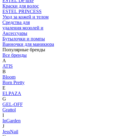
ESTEL De luxe
Краски для волос
ESTEL PRINCESS
Уход за кожей и телом
Средства для
удаления мозолей и
Аксессуары
Бутылочки и помпы
Ванночки для маникюра
Популярные бренды
Все бренды
A
ATIS
B
Bloom
Born Pretty
E
ELPAZA
G
GEL-OFF
Grattol
I
InGarden
J
JessNail