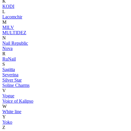
K
KODI
L
Lacomchir
M
MILV
MULTIDEZ
N
Nail Republic
Nova
R
RuNail
S
Sagitta
Severina
Silver Star
Soline Charms
V
Vogue
Voice of Kalipso
W
White line
Y
Yoko
Z