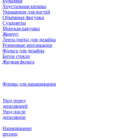
Бульонки
Хрустальная крошка
Украшения для ногтей
Объёмные фигурки
Сухоцветы
Морская ракушка
Жемчуг
Лента (нить) для дизайна
Резиновые аппликации
Фольга для дизайна
Битое стекло
Жидкая фольга
Формы для наращивания
Уход перед
депиляцией
Уход после
депиляции
Наращивание
ресниц