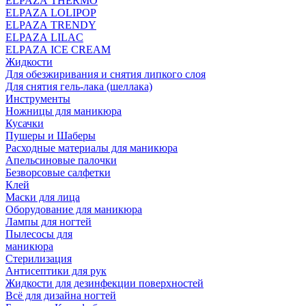
ELPAZA THERMO
ELPAZA LOLIPOP
ELPAZA TRENDY
ELPAZA LILAC
ELPAZA IСE CREAM
Жидкости
Для обезжиривания и снятия липкого слоя
Для снятия гель-лака (шеллака)
Инструменты
Ножницы для маникюра
Кусачки
Пушеры и Шаберы
Расходные материалы для маникюра
Апельсиновые палочки
Безворсовые салфетки
Клей
Маски для лица
Оборудование для маникюра
Лампы для ногтей
Пылесосы для
маникюра
Стерилизация
Антисептики для рук
Жидкости для дезинфекции поверхностей
Всё для дизайна ногтей