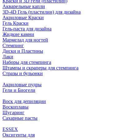
Краски и 3D гели (пластилин)
Акварельные капли
3D-4D Гель (пластилин) для дизайна
Акриловые Краски
Гель Краски
Гель-паста для дизайна
Жидкие камни
Мармелад для ногтей
Стемпинг
Диски и Пластины
Лаки
Наборы для стемпинга
Штампы и скраперы для стемпинга
Стразы и бульонки
Акриловые пудры
Гели и Биогели
Воск для депиляции
Воскоплавы
Шугаринг
Сахарные пасты
ESSEX
Оксигенты для