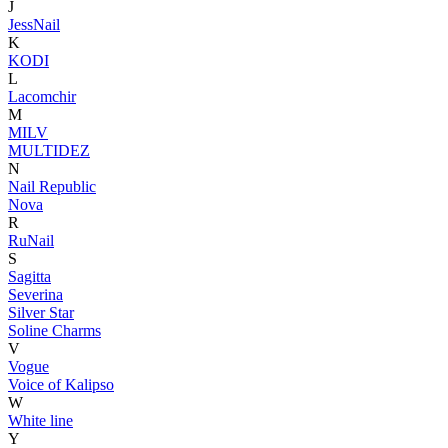
J
JessNail
K
KODI
L
Lacomchir
M
MILV
MULTIDEZ
N
Nail Republic
Nova
R
RuNail
S
Sagitta
Severina
Silver Star
Soline Charms
V
Vogue
Voice of Kalipso
W
White line
Y