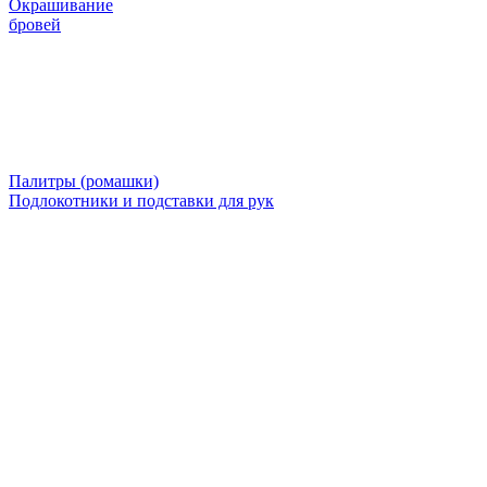
Окрашивание
бровей
Палитры (ромашки)
Подлокотники и подставки для рук