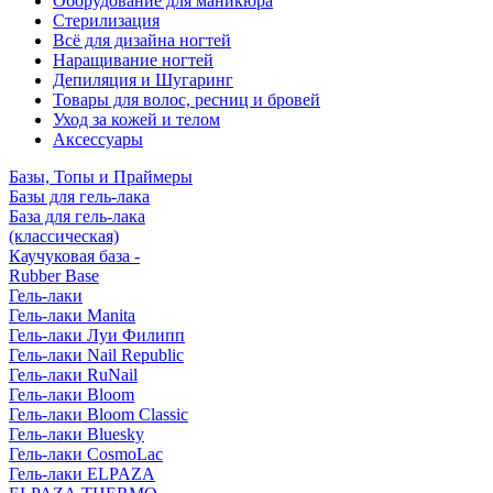
Оборудование для маникюра
Стерилизация
Всё для дизайна ногтей
Наращивание ногтей
Депиляция и Шугаринг
Товары для волос, ресниц и бровей
Уход за кожей и телом
Аксессуары
Базы, Топы и Праймеры
Базы для гель-лака
База для гель-лака
(классическая)
Каучуковая база -
Rubber Base
Гель-лаки
Гель-лаки Manita
Гель-лаки Луи Филипп
Гель-лаки Nail Republic
Гель-лаки RuNail
Гель-лаки Bloom
Гель-лаки Bloom Classic
Гель-лаки Bluesky
Гель-лаки CosmoLac
Гель-лаки ELPAZA