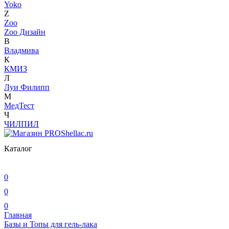
Yoko
Z
Zoo
Zoo Дизайн
В
Владмива
К
КМИЗ
Л
Луи Филипп
М
МедТест
Ч
ЧИЛПИЛ
Каталог
0
0
0
Главная
Базы и Топы для гель-лака