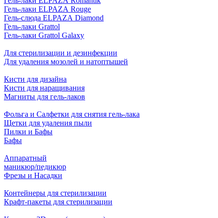
Гель-лаки ELPAZA Romantik
Гель-лаки ELPAZA Rouge
Гель-слюда ELPAZA Diamond
Гель-лаки Grattol
Гель-лаки Grattol Galaxy
Для стерилизации и дезинфекции
Для удаления мозолей и натоптышей
Кисти для дизайна
Кисти для наращивания
Магниты для гель-лаков
Фольга и Салфетки для снятия гель-лака
Щетки для удаления пыли
Пилки и Бафы
Бафы
Аппаратный
маникюр/педикюр
Фрезы и Насадки
Контейнеры для стерилизации
Крафт-пакеты для стерилизации