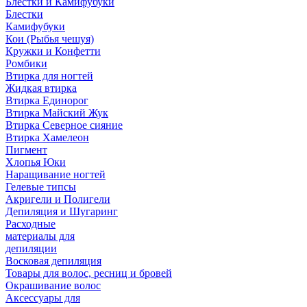
Блестки и Камифубуки
Блестки
Камифубуки
Кои (Рыбья чешуя)
Кружки и Конфетти
Ромбики
Втирка для ногтей
Жидкая втирка
Втирка Единорог
Втирка Майский Жук
Втирка Северное сияние
Втирка Хамелеон
Пигмент
Хлопья Юки
Наращивание ногтей
Гелевые типсы
Акригели и Полигели
Депиляция и Шугаринг
Расходные
материалы для
депиляции
Восковая депиляция
Товары для волос, ресниц и бровей
Окрашивание волос
Аксессуары для