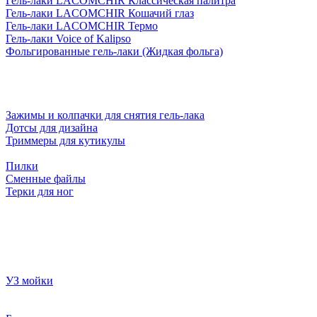
Гель-лаки LACOMCHIR Классическая палитра
Гель-лаки LACOMCHIR Кошачий глаз
Гель-лаки LACOMCHIR Термо
Гель-лаки Voice of Kalipso
Фольгированные гель-лаки (Жидкая фольга)
Зажимы и колпачки для снятия гель-лака
Дотсы для дизайна
Триммеры для кутикулы
Пилки
Сменные файлы
Терки для ног
УЗ мойки