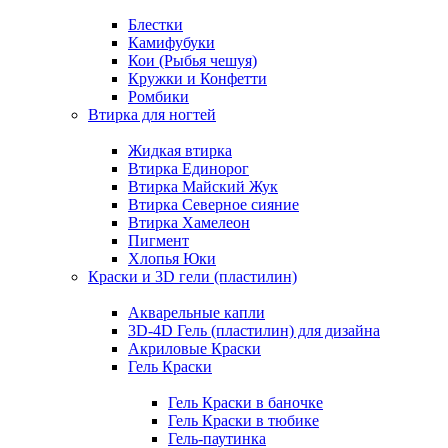
Блестки
Камифубуки
Кои (Рыбья чешуя)
Кружки и Конфетти
Ромбики
Втирка для ногтей
Жидкая втирка
Втирка Единорог
Втирка Майский Жук
Втирка Северное сияние
Втирка Хамелеон
Пигмент
Хлопья Юки
Краски и 3D гели (пластилин)
Акварельные капли
3D-4D Гель (пластилин) для дизайна
Акриловые Краски
Гель Краски
Гель Краски в баночке
Гель Краски в тюбике
Гель-паутинка