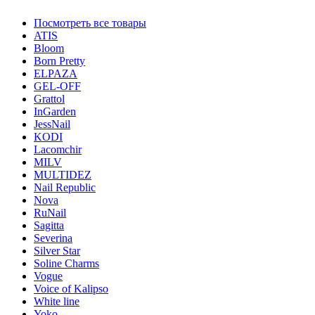
Посмотреть все товары
ATIS
Bloom
Born Pretty
ELPAZA
GEL-OFF
Grattol
InGarden
JessNail
KODI
Lacomchir
MILV
MULTIDEZ
Nail Republic
Nova
RuNail
Sagitta
Severina
Silver Star
Soline Charms
Vogue
Voice of Kalipso
White line
Yoko