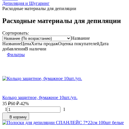
Депиляция и Шугаринг
Расходные материалы для депиляции
Расходные материалы для депиляции
Сортировать:
Название
Название
Цена
Хиты продаж
Оценка
покупателей
Дата
добавления
В наличии
Фильтры
Кольцо защитное, бумажное 10шт./уп.
35
₽
60
₽
-42%
1
1
В корзину