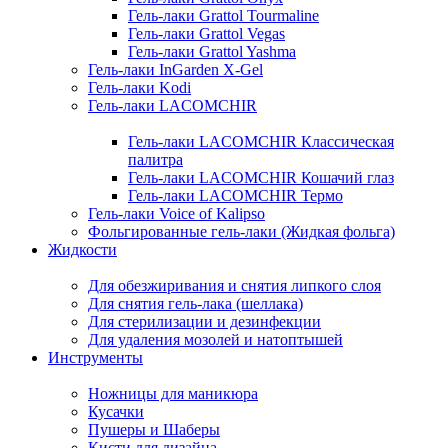
Гель-лаки Grattol Tourmaline
Гель-лаки Grattol Vegas
Гель-лаки Grattol Yashma
Гель-лаки InGarden X-Gel
Гель-лаки Kodi
Гель-лаки LACOMCHIR
Гель-лаки LACOMCHIR Классическая
палитра
Гель-лаки LACOMCHIR Кошачий глаз
Гель-лаки LACOMCHIR Термо
Гель-лаки Voice of Kalipso
Фольгированные гель-лаки (Жидкая фольга)
Жидкости
Для обезжиривания и снятия липкого слоя
Для снятия гель-лака (шеллака)
Для стерилизации и дезинфекции
Для удаления мозолей и натоптышей
Инструменты
Ножницы для маникюра
Кусачки
Пушеры и Шаберы
Кисти для дизайна