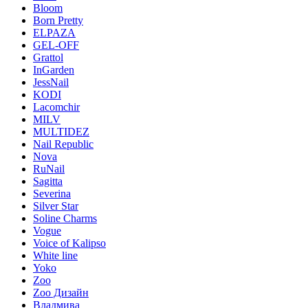
Bloom
Born Pretty
ELPAZA
GEL-OFF
Grattol
InGarden
JessNail
KODI
Lacomchir
MILV
MULTIDEZ
Nail Republic
Nova
RuNail
Sagitta
Severina
Silver Star
Soline Charms
Vogue
Voice of Kalipso
White line
Yoko
Zoo
Zoo Дизайн
Владмива