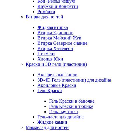
Кои (Рыбья чешуя)
Кружки и Конфетти
Ромбики
Втирка для ногтей
Жидкая втирка
Втирка Единорог
Втирка Майский Жук
Втирка Северное сияние
Втирка Хамелеон
Пигмент
Хлопья Юки
Краски и 3D гели (пластилин)
Акварельные капли
3D-4D Гель (пластилин) для дизайна
Акриловые Краски
Гель Краски
Гель Краски в баночке
Гель Краски в тюбике
Гель-паутинка
Гель-паста для дизайна
Жидкие камни
Мармелад для ногтей