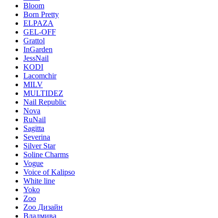
Bloom
Born Pretty
ELPAZA
GEL-OFF
Grattol
InGarden
JessNail
KODI
Lacomchir
MILV
MULTIDEZ
Nail Republic
Nova
RuNail
Sagitta
Severina
Silver Star
Soline Charms
Vogue
Voice of Kalipso
White line
Yoko
Zoo
Zoo Дизайн
Владмива