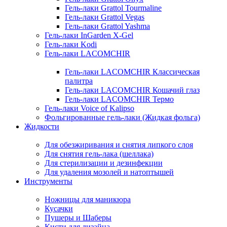
Гель-лаки Grattol Tourmaline
Гель-лаки Grattol Vegas
Гель-лаки Grattol Yashma
Гель-лаки InGarden X-Gel
Гель-лаки Kodi
Гель-лаки LACOMCHIR
Гель-лаки LACOMCHIR Классическая
палитра
Гель-лаки LACOMCHIR Кошачий глаз
Гель-лаки LACOMCHIR Термо
Гель-лаки Voice of Kalipso
Фольгированные гель-лаки (Жидкая фольга)
Жидкости
Для обезжиривания и снятия липкого слоя
Для снятия гель-лака (шеллака)
Для стерилизации и дезинфекции
Для удаления мозолей и натоптышей
Инструменты
Ножницы для маникюра
Кусачки
Пушеры и Шаберы
Кисти для дизайна