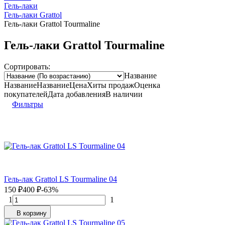
Гель-лаки
Гель-лаки Grattol
Гель-лаки Grattol Tourmaline
Гель-лаки Grattol Tourmaline
Сортировать:
Название
Название
Название
Цена
Хиты продаж
Оценка
покупателей
Дата добавления
В наличии
Фильтры
Гель-лак Grattol LS Tourmaline 04
150
₽
400
₽
-63%
1
1
В корзину