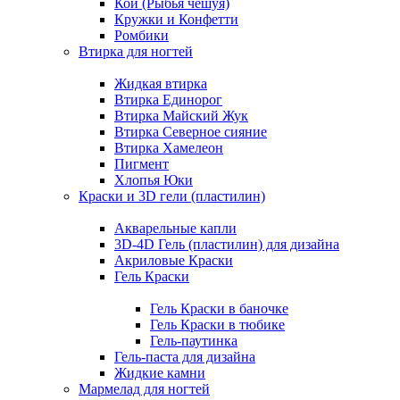
Кои (Рыбья чешуя)
Кружки и Конфетти
Ромбики
Втирка для ногтей
Жидкая втирка
Втирка Единорог
Втирка Майский Жук
Втирка Северное сияние
Втирка Хамелеон
Пигмент
Хлопья Юки
Краски и 3D гели (пластилин)
Акварельные капли
3D-4D Гель (пластилин) для дизайна
Акриловые Краски
Гель Краски
Гель Краски в баночке
Гель Краски в тюбике
Гель-паутинка
Гель-паста для дизайна
Жидкие камни
Мармелад для ногтей