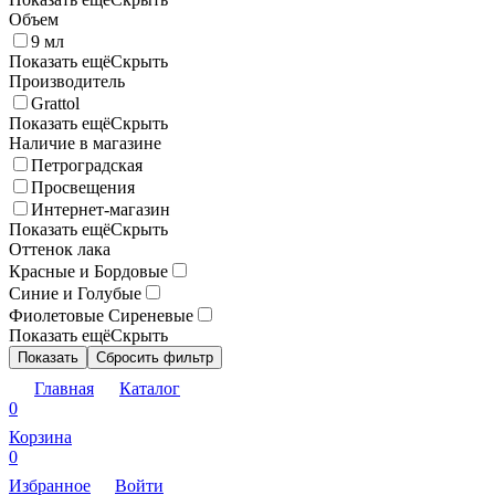
Объем
9 мл
Показать ещё
Скрыть
Производитель
Grattol
Показать ещё
Скрыть
Наличие в магазине
Петроградская
Просвещения
Интернет-магазин
Показать ещё
Скрыть
Оттенок лака
Красные и Бордовые
Синие и Голубые
Фиолетовые Сиреневые
Показать ещё
Скрыть
Показать
Сбросить фильтр
Главная
Каталог
0
Корзина
0
Избранное
Войти