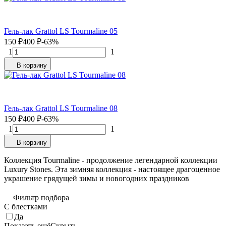
Гель-лак Grattol LS Tourmaline 05
150
₽
400
₽
-63%
1
1
В корзину
Гель-лак Grattol LS Tourmaline 08
150
₽
400
₽
-63%
1
1
В корзину
Коллекция Tourmaline - продолжение легендарной коллекции
Luxury Stones. Эта зимняя коллекция - настоящее драгоценное
украшение грядущей зимы и новогодних праздников
Фильтр подбора
С блестками
Да
Показать ещё
Скрыть