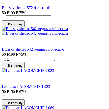
Bluesky shellac 572 болотный
50
₽
199
₽
-75%
1
1
В корзину
Bluesky shellac 542 медный с блеском
50
₽
199
₽
-75%
1
1
В корзину
Гель-лак LACOMCHIR L023
50
₽
150
₽
-67%
1
1
В корзину