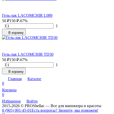
Гель-лак LACOMCHIR L089
50
₽
150
₽
-67%
1
1
В корзину
Гель-лак LACOMCHIR TD30
50
₽
150
₽
-67%
1
1
В корзину
Главная
Каталог
0
Корзина
0
Избранное
Войти
2015-2026 © PROShellac — Все для маникюра и красоты
8 (965) 001-45-01
Есть вопросы? Звоните, мы поможем!