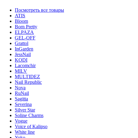
Посмотреть все товары
ATIS
Bloom
Born Pretty
ELPAZA
GEL-OFF
Grattol
InGarden
JessNail
KODI
Lacomchir
MILV
MULTIDEZ
Nail Republic
Nova
RuNail
Sagitta
Severina
Silver Star
Soline Charms
Vogue
Voice of Kalipso
White line
Yoko