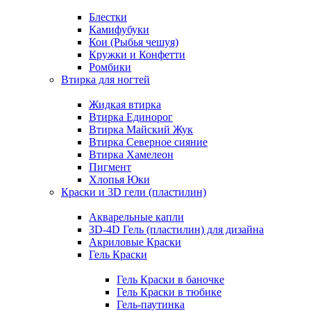
Блестки
Камифубуки
Кои (Рыбья чешуя)
Кружки и Конфетти
Ромбики
Втирка для ногтей
Жидкая втирка
Втирка Единорог
Втирка Майский Жук
Втирка Северное сияние
Втирка Хамелеон
Пигмент
Хлопья Юки
Краски и 3D гели (пластилин)
Акварельные капли
3D-4D Гель (пластилин) для дизайна
Акриловые Краски
Гель Краски
Гель Краски в баночке
Гель Краски в тюбике
Гель-паутинка