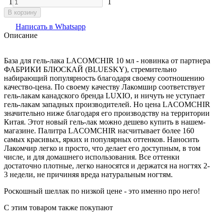
1
1
В корзину
Написать в Whatsapp
Описание
База для гель-лака LACOMCHIR 10 мл - новинка от партнера
ФАБРИКИ БЛЮСКАЙ (BLUESKY), стремительно
набирающий популярность благодаря своему соотношению
качество-цена. По своему качеству Лакомшир соответствует
гель-лакам канадского бренда LUXIO, и ничуть не уступает
гель-лакам западных производителей. Но цена LACOMCHIR
значительно ниже благодаря его производству на территории
Китая. Этот новый гель-лак можно дешево купить в нашем-
магазине. Палитра LACOMCHIR насчитывает более 160
самых красивых, ярких и популярных оттенков. Наносить
Лакомчир легко и просто, что делает его доступным, в том
числе, и для домашнего использования. Все оттенки
достаточно плотные, легко наносятся и держатся на ногтях 2-
3 недели, не причиняя вреда натуральным ногтям.
Роскошный шеллак по низкой цене - это именно про него!
C этим товаром также покупают