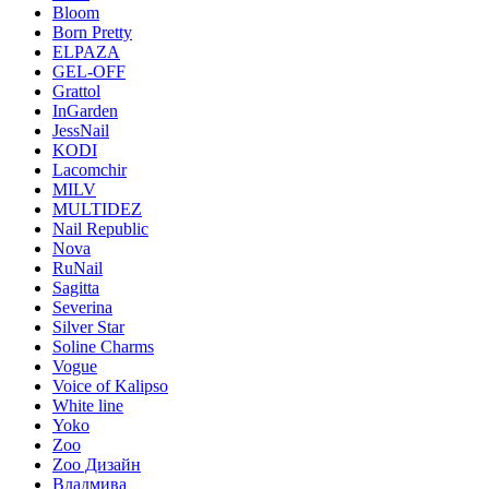
Bloom
Born Pretty
ELPAZA
GEL-OFF
Grattol
InGarden
JessNail
KODI
Lacomchir
MILV
MULTIDEZ
Nail Republic
Nova
RuNail
Sagitta
Severina
Silver Star
Soline Charms
Vogue
Voice of Kalipso
White line
Yoko
Zoo
Zoo Дизайн
Владмива