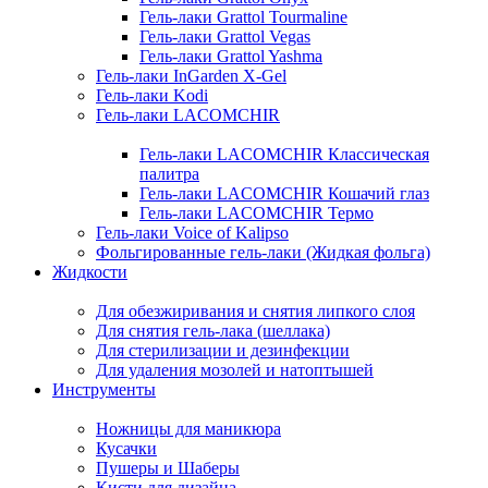
Гель-лаки Grattol Tourmaline
Гель-лаки Grattol Vegas
Гель-лаки Grattol Yashma
Гель-лаки InGarden X-Gel
Гель-лаки Kodi
Гель-лаки LACOMCHIR
Гель-лаки LACOMCHIR Классическая
палитра
Гель-лаки LACOMCHIR Кошачий глаз
Гель-лаки LACOMCHIR Термо
Гель-лаки Voice of Kalipso
Фольгированные гель-лаки (Жидкая фольга)
Жидкости
Для обезжиривания и снятия липкого слоя
Для снятия гель-лака (шеллака)
Для стерилизации и дезинфекции
Для удаления мозолей и натоптышей
Инструменты
Ножницы для маникюра
Кусачки
Пушеры и Шаберы
Кисти для дизайна