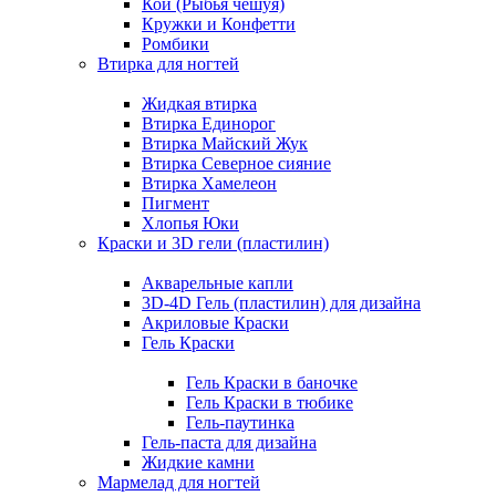
Кои (Рыбья чешуя)
Кружки и Конфетти
Ромбики
Втирка для ногтей
Жидкая втирка
Втирка Единорог
Втирка Майский Жук
Втирка Северное сияние
Втирка Хамелеон
Пигмент
Хлопья Юки
Краски и 3D гели (пластилин)
Акварельные капли
3D-4D Гель (пластилин) для дизайна
Акриловые Краски
Гель Краски
Гель Краски в баночке
Гель Краски в тюбике
Гель-паутинка
Гель-паста для дизайна
Жидкие камни
Мармелад для ногтей