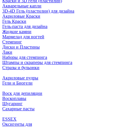
Краски и 3D гели (пластилин)
Акварельные капли
3D-4D Гель (пластилин) для дизайна
Акриловые Краски
Гель Краски
Гель-паста для дизайна
Жидкие камни
Мармелад для ногтей
Стемпинг
Диски и Пластины
Лаки
Наборы для стемпинга
Штампы и скраперы для стемпинга
Стразы и бульонки
Акриловые пудры
Гели и Биогели
Воск для депиляции
Воскоплавы
Шугаринг
Сахарные пасты
ESSEX
Оксигенты для