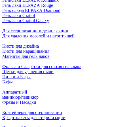
Гель-лаки ELPAZA Romantik
Гель-лаки ELPAZA Rouge
Гель-слюда ELPAZA Diamond
Гель-лаки Grattol
Гель-лаки Grattol Galaxy
Для стерилизации и дезинфекции
Для удаления мозолей и натоптышей
Кисти для дизайна
Кисти для наращивания
Магниты для гель-лаков
Фольга и Салфетки для снятия гель-лака
Щетки для удаления пыли
Пилки и Бафы
Бафы
Аппаратный
маникюр/педикюр
Фрезы и Насадки
Контейнеры для стерилизации
Крафт-пакеты для стерилизации