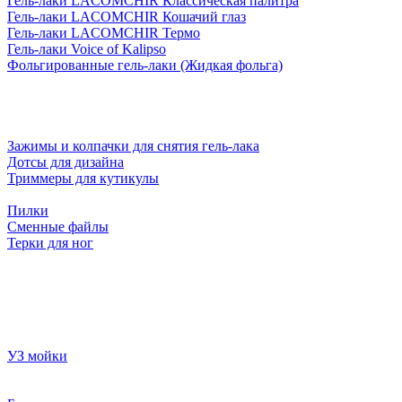
Гель-лаки LACOMCHIR Классическая палитра
Гель-лаки LACOMCHIR Кошачий глаз
Гель-лаки LACOMCHIR Термо
Гель-лаки Voice of Kalipso
Фольгированные гель-лаки (Жидкая фольга)
Зажимы и колпачки для снятия гель-лака
Дотсы для дизайна
Триммеры для кутикулы
Пилки
Сменные файлы
Терки для ног
УЗ мойки