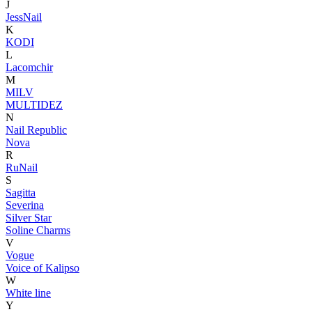
J
JessNail
K
KODI
L
Lacomchir
M
MILV
MULTIDEZ
N
Nail Republic
Nova
R
RuNail
S
Sagitta
Severina
Silver Star
Soline Charms
V
Vogue
Voice of Kalipso
W
White line
Y