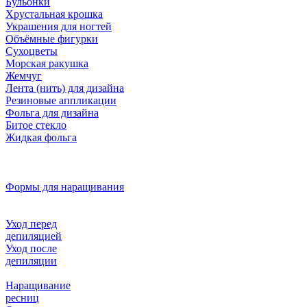
Бульонки
Хрустальная крошка
Украшения для ногтей
Объёмные фигурки
Сухоцветы
Морская ракушка
Жемчуг
Лента (нить) для дизайна
Резиновые аппликации
Фольга для дизайна
Битое стекло
Жидкая фольга
Формы для наращивания
Уход перед
депиляцией
Уход после
депиляции
Наращивание
ресниц