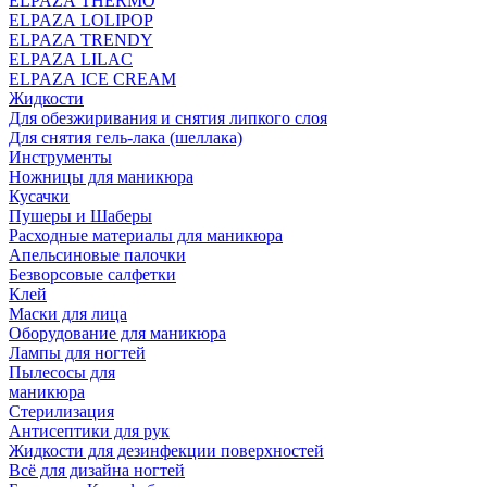
ELPAZA THERMO
ELPAZA LOLIPOP
ELPAZA TRENDY
ELPAZA LILAC
ELPAZA IСE CREAM
Жидкости
Для обезжиривания и снятия липкого слоя
Для снятия гель-лака (шеллака)
Инструменты
Ножницы для маникюра
Кусачки
Пушеры и Шаберы
Расходные материалы для маникюра
Апельсиновые палочки
Безворсовые салфетки
Клей
Маски для лица
Оборудование для маникюра
Лампы для ногтей
Пылесосы для
маникюра
Стерилизация
Антисептики для рук
Жидкости для дезинфекции поверхностей
Всё для дизайна ногтей