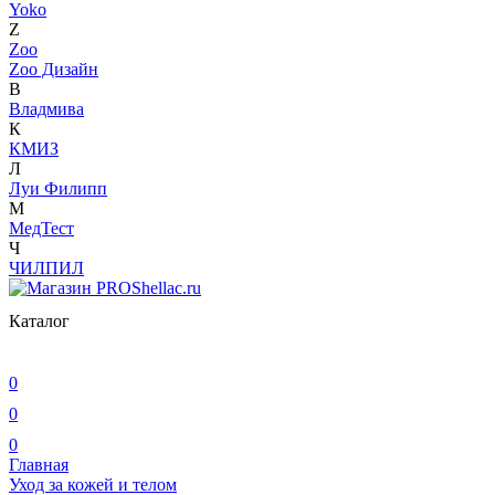
Yoko
Z
Zoo
Zoo Дизайн
В
Владмива
К
КМИЗ
Л
Луи Филипп
М
МедТест
Ч
ЧИЛПИЛ
Каталог
0
0
0
Главная
Уход за кожей и телом