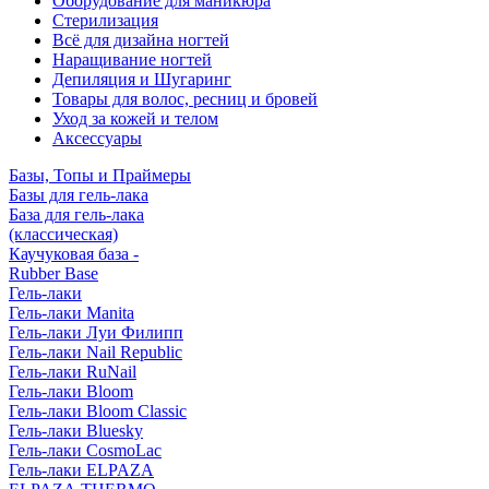
Оборудование для маникюра
Стерилизация
Всё для дизайна ногтей
Наращивание ногтей
Депиляция и Шугаринг
Товары для волос, ресниц и бровей
Уход за кожей и телом
Аксессуары
Базы, Топы и Праймеры
Базы для гель-лака
База для гель-лака
(классическая)
Каучуковая база -
Rubber Base
Гель-лаки
Гель-лаки Manita
Гель-лаки Луи Филипп
Гель-лаки Nail Republic
Гель-лаки RuNail
Гель-лаки Bloom
Гель-лаки Bloom Classic
Гель-лаки Bluesky
Гель-лаки CosmoLac
Гель-лаки ELPAZA