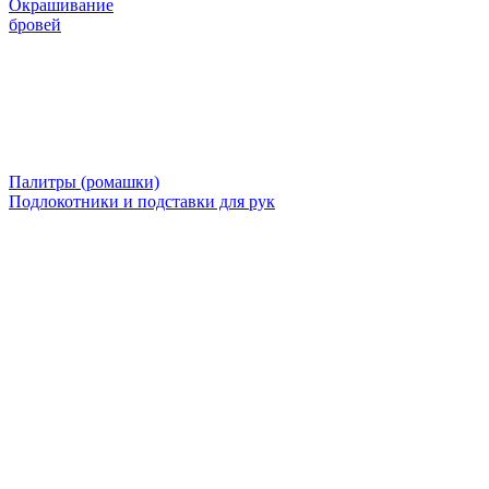
Окрашивание
бровей
Палитры (ромашки)
Подлокотники и подставки для рук