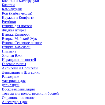
Блестки и Камифубуки
Блестки
Камифубуки
Кои (Рыбья чешуя)
Кружки и Конфетти
Ромбики
Втирка для ногтей
Жидкая втирка
Втирка Единорог
Втирка Майский Жук
Втирка Северное сияние
Втирка Хамелеон
Пигмент
Хлопья Юки
Наращивание ногтей
Гелевые типсы
Акригели и Полигели
Депиляция и Шугаринг
Расходные
материалы для
депиляции
Восковая депиляция
Товары для волос, ресниц и бровей
Окрашивание волос
Аксессуары для