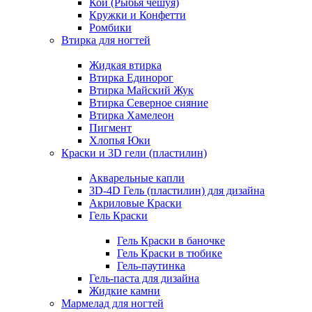
Кои (Рыбья чешуя)
Кружки и Конфетти
Ромбики
Втирка для ногтей
Жидкая втирка
Втирка Единорог
Втирка Майский Жук
Втирка Северное сияние
Втирка Хамелеон
Пигмент
Хлопья Юки
Краски и 3D гели (пластилин)
Акварельные капли
3D-4D Гель (пластилин) для дизайна
Акриловые Краски
Гель Краски
Гель Краски в баночке
Гель Краски в тюбике
Гель-паутинка
Гель-паста для дизайна
Жидкие камни
Мармелад для ногтей