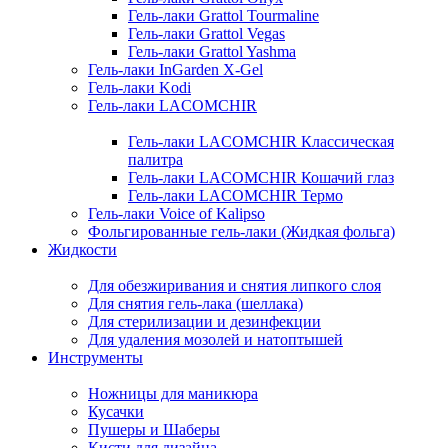
Гель-лаки Grattol Tourmaline
Гель-лаки Grattol Vegas
Гель-лаки Grattol Yashma
Гель-лаки InGarden X-Gel
Гель-лаки Kodi
Гель-лаки LACOMCHIR
Гель-лаки LACOMCHIR Классическая
палитра
Гель-лаки LACOMCHIR Кошачий глаз
Гель-лаки LACOMCHIR Термо
Гель-лаки Voice of Kalipso
Фольгированные гель-лаки (Жидкая фольга)
Жидкости
Для обезжиривания и снятия липкого слоя
Для снятия гель-лака (шеллака)
Для стерилизации и дезинфекции
Для удаления мозолей и натоптышей
Инструменты
Ножницы для маникюра
Кусачки
Пушеры и Шаберы
Кисти для дизайна