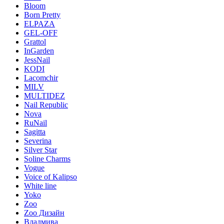
Bloom
Born Pretty
ELPAZA
GEL-OFF
Grattol
InGarden
JessNail
KODI
Lacomchir
MILV
MULTIDEZ
Nail Republic
Nova
RuNail
Sagitta
Severina
Silver Star
Soline Charms
Vogue
Voice of Kalipso
White line
Yoko
Zoo
Zoo Дизайн
Владмива