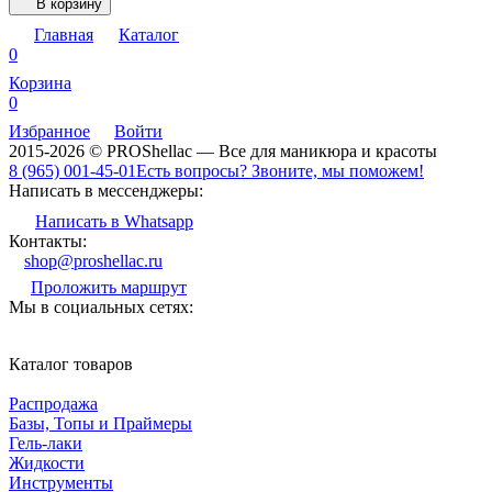
В корзину
Главная
Каталог
0
Корзина
0
Избранное
Войти
2015-2026 © PROShellac — Все для маникюра и красоты
8 (965) 001-45-01
Есть вопросы? Звоните, мы поможем!
Написать в мессенджеры:
Написать в Whatsapp
Контакты:
shop@proshellac.ru
Проложить маршрут
Мы в социальных сетях:
Каталог товаров
Распродажа
Базы, Топы и Праймеры
Гель-лаки
Жидкости
Инструменты