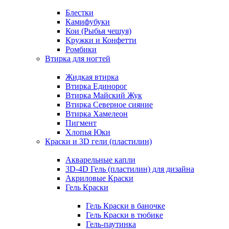
Блестки
Камифубуки
Кои (Рыбья чешуя)
Кружки и Конфетти
Ромбики
Втирка для ногтей
Жидкая втирка
Втирка Единорог
Втирка Майский Жук
Втирка Северное сияние
Втирка Хамелеон
Пигмент
Хлопья Юки
Краски и 3D гели (пластилин)
Акварельные капли
3D-4D Гель (пластилин) для дизайна
Акриловые Краски
Гель Краски
Гель Краски в баночке
Гель Краски в тюбике
Гель-паутинка