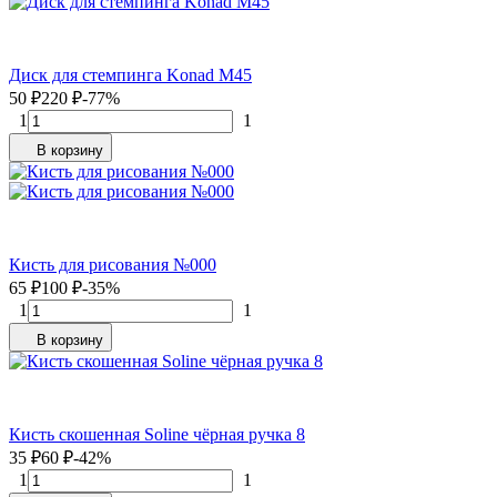
Диск для стемпинга Konad M45
50
₽
220
₽
-77%
1
1
В корзину
Кисть для рисования №000
65
₽
100
₽
-35%
1
1
В корзину
Кисть скошенная Soline чёрная ручка 8
35
₽
60
₽
-42%
1
1