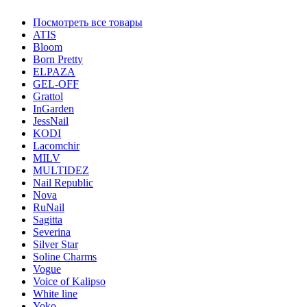
Посмотреть все товары
ATIS
Bloom
Born Pretty
ELPAZA
GEL-OFF
Grattol
InGarden
JessNail
KODI
Lacomchir
MILV
MULTIDEZ
Nail Republic
Nova
RuNail
Sagitta
Severina
Silver Star
Soline Charms
Vogue
Voice of Kalipso
White line
Yoko