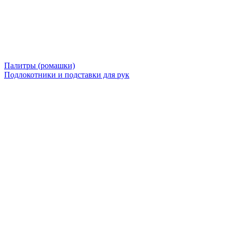
Палитры (ромашки)
Подлокотники и подставки для рук