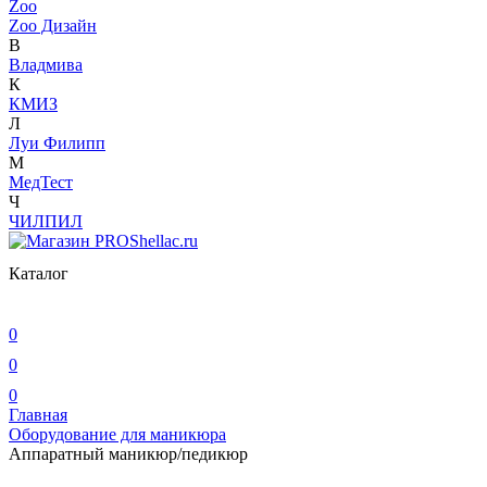
Zoo
Zoo Дизайн
В
Владмива
К
КМИЗ
Л
Луи Филипп
М
МедТест
Ч
ЧИЛПИЛ
Каталог
0
0
0
Главная
Оборудование для маникюра
Аппаратный маникюр/педикюр