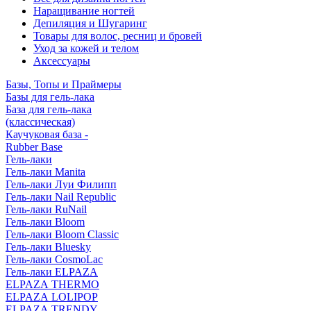
Наращивание ногтей
Депиляция и Шугаринг
Товары для волос, ресниц и бровей
Уход за кожей и телом
Аксессуары
Базы, Топы и Праймеры
Базы для гель-лака
База для гель-лака
(классическая)
Каучуковая база -
Rubber Base
Гель-лаки
Гель-лаки Manita
Гель-лаки Луи Филипп
Гель-лаки Nail Republic
Гель-лаки RuNail
Гель-лаки Bloom
Гель-лаки Bloom Classic
Гель-лаки Bluesky
Гель-лаки CosmoLac
Гель-лаки ELPAZA
ELPAZA THERMO
ELPAZA LOLIPOP
ELPAZA TRENDY