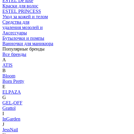
ESTEL De luxe
Краски для волос
ESTEL PRINCESS
Уход за кожей и телом
Средства для
удаления мозолей и
Аксессуары
Бутылочки и помпы
Ванночки для маникюра
Популярные бренды
Все бренды
A
ATIS
B
Bloom
Born Pretty
E
ELPAZA
G
GEL-OFF
Grattol
I
InGarden
J
JessNail