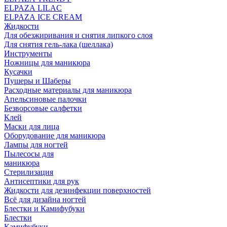
ELPAZA LILAC
ELPAZA IСE CREAM
Жидкости
Для обезжиривания и снятия липкого слоя
Для снятия гель-лака (шеллака)
Инструменты
Ножницы для маникюра
Кусачки
Пушеры и Шаберы
Расходные материалы для маникюра
Апельсиновые палочки
Безворсовые салфетки
Клей
Маски для лица
Оборудование для маникюра
Лампы для ногтей
Пылесосы для
маникюра
Стерилизация
Антисептики для рук
Жидкости для дезинфекции поверхностей
Всё для дизайна ногтей
Блестки и Камифубуки
Блестки
Камифубуки