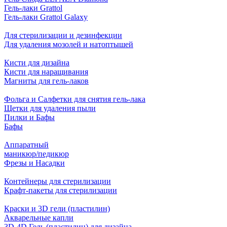
Гель-лаки Grattol
Гель-лаки Grattol Galaxy
Для стерилизации и дезинфекции
Для удаления мозолей и натоптышей
Кисти для дизайна
Кисти для наращивания
Магниты для гель-лаков
Фольга и Салфетки для снятия гель-лака
Щетки для удаления пыли
Пилки и Бафы
Бафы
Аппаратный
маникюр/педикюр
Фрезы и Насадки
Контейнеры для стерилизации
Крафт-пакеты для стерилизации
Краски и 3D гели (пластилин)
Акварельные капли
3D-4D Гель (пластилин) для дизайна