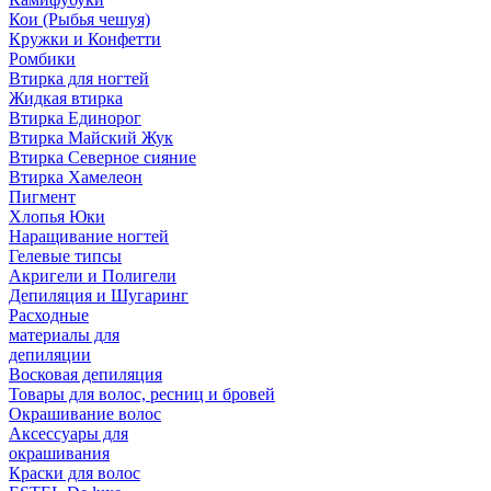
Кои (Рыбья чешуя)
Кружки и Конфетти
Ромбики
Втирка для ногтей
Жидкая втирка
Втирка Единорог
Втирка Майский Жук
Втирка Северное сияние
Втирка Хамелеон
Пигмент
Хлопья Юки
Наращивание ногтей
Гелевые типсы
Акригели и Полигели
Депиляция и Шугаринг
Расходные
материалы для
депиляции
Восковая депиляция
Товары для волос, ресниц и бровей
Окрашивание волос
Аксессуары для
окрашивания
Краски для волос