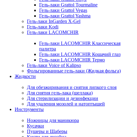
Гель-лаки Grattol Tourmaline
Гель-лаки Grattol Vegas
Гель-лаки Grattol Yashma
Гель-лаки InGarden X-Gel
Гель-лаки Kodi
Гель-лаки LACOMCHIR
Гель-лаки LACOMCHIR Классическая
палитра
Гель-лаки LACOMCHIR Кошачий глаз
Гель-лаки LACOMCHIR Термо
Гель-лаки Voice of Kalipso
Фольгированные гель-лаки (Жидкая фольга)
Жидкости
Для обезжиривания и снятия липкого слоя
Для снятия гель-лака (шеллака)
Для стерилизации и дезинфекции
Для удаления мозолей и натоптышей
Инструменты
Ножницы для маникюра
Кусачки
Пушеры и Шаберы
Кисти для дизайна