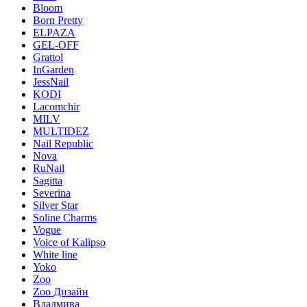
Bloom
Born Pretty
ELPAZA
GEL-OFF
Grattol
InGarden
JessNail
KODI
Lacomchir
MILV
MULTIDEZ
Nail Republic
Nova
RuNail
Sagitta
Severina
Silver Star
Soline Charms
Vogue
Voice of Kalipso
White line
Yoko
Zoo
Zoo Дизайн
Владмива