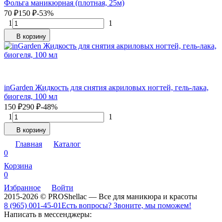
Фольга маникюрная (плотная, 25м)
70
₽
150
₽
-53%
1
1
В корзину
inGarden Жидкость для снятия акриловых ногтей, гель-лака,
биогеля, 100 мл
150
₽
290
₽
-48%
1
1
В корзину
Главная
Каталог
0
Корзина
0
Избранное
Войти
2015-2026 © PROShellac — Все для маникюра и красоты
8 (965) 001-45-01
Есть вопросы? Звоните, мы поможем!
Написать в мессенджеры: