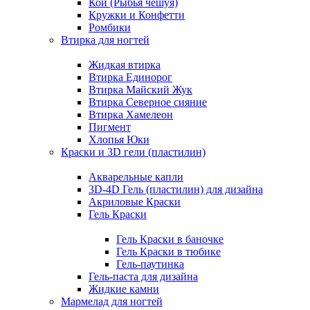
Кои (Рыбья чешуя)
Кружки и Конфетти
Ромбики
Втирка для ногтей
Жидкая втирка
Втирка Единорог
Втирка Майский Жук
Втирка Северное сияние
Втирка Хамелеон
Пигмент
Хлопья Юки
Краски и 3D гели (пластилин)
Акварельные капли
3D-4D Гель (пластилин) для дизайна
Акриловые Краски
Гель Краски
Гель Краски в баночке
Гель Краски в тюбике
Гель-паутинка
Гель-паста для дизайна
Жидкие камни
Мармелад для ногтей