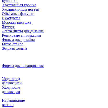
Бульонки
Хрустальная крошка
Украшения для ногтей
Объёмные фигурки
Сухоцветы
Морская ракушка
Жемчуг
Лента (нить) для дизайна
Резиновые аппликации
Фольга для дизайна
Битое стекло
Жидкая фольга
Формы для наращивания
Уход перед
депиляцией
Уход после
депиляции
Наращивание
ресниц