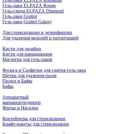
Гель-лаки ELPAZA Romantik
Гель-лаки ELPAZA Rouge
Гель-слюда ELPAZA Diamond
Гель-лаки Grattol
Гель-лаки Grattol Galaxy
Для стерилизации и дезинфекции
Для удаления мозолей и натоптышей
Кисти для дизайна
Кисти для наращивания
Магниты для гель-лаков
Фольга и Салфетки для снятия гель-лака
Щетки для удаления пыли
Пилки и Бафы
Бафы
Аппаратный
маникюр/педикюр
Фрезы и Насадки
Контейнеры для стерилизации
Крафт-пакеты для стерилизации