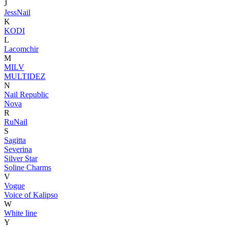
J
JessNail
K
KODI
L
Lacomchir
M
MILV
MULTIDEZ
N
Nail Republic
Nova
R
RuNail
S
Sagitta
Severina
Silver Star
Soline Charms
V
Vogue
Voice of Kalipso
W
White line
Y