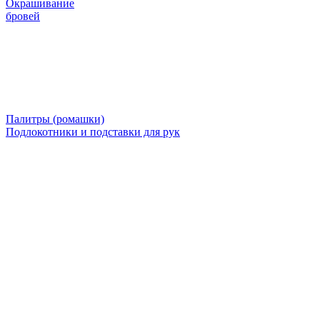
Окрашивание
бровей
Палитры (ромашки)
Подлокотники и подставки для рук