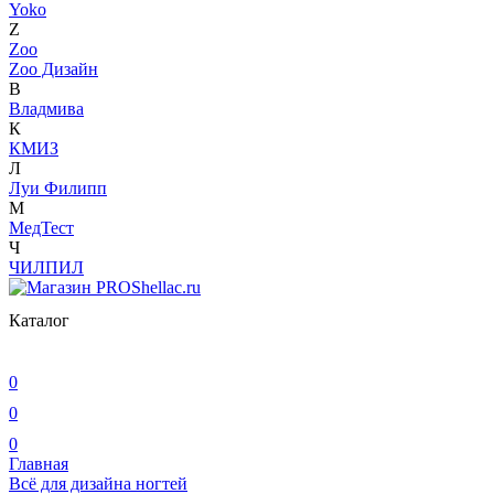
Yoko
Z
Zoo
Zoo Дизайн
В
Владмива
К
КМИЗ
Л
Луи Филипп
М
МедТест
Ч
ЧИЛПИЛ
Каталог
0
0
0
Главная
Всё для дизайна ногтей