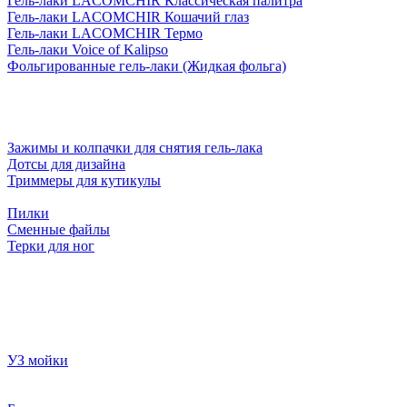
Гель-лаки LACOMCHIR Классическая палитра
Гель-лаки LACOMCHIR Кошачий глаз
Гель-лаки LACOMCHIR Термо
Гель-лаки Voice of Kalipso
Фольгированные гель-лаки (Жидкая фольга)
Зажимы и колпачки для снятия гель-лака
Дотсы для дизайна
Триммеры для кутикулы
Пилки
Сменные файлы
Терки для ног
УЗ мойки