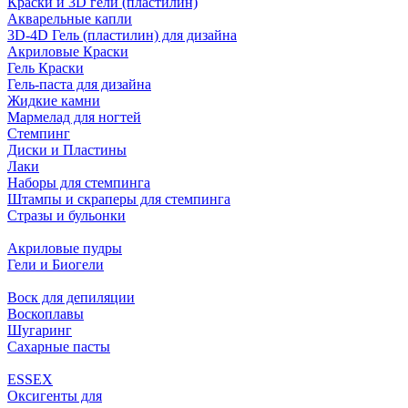
Краски и 3D гели (пластилин)
Акварельные капли
3D-4D Гель (пластилин) для дизайна
Акриловые Краски
Гель Краски
Гель-паста для дизайна
Жидкие камни
Мармелад для ногтей
Стемпинг
Диски и Пластины
Лаки
Наборы для стемпинга
Штампы и скраперы для стемпинга
Стразы и бульонки
Акриловые пудры
Гели и Биогели
Воск для депиляции
Воскоплавы
Шугаринг
Сахарные пасты
ESSEX
Оксигенты для