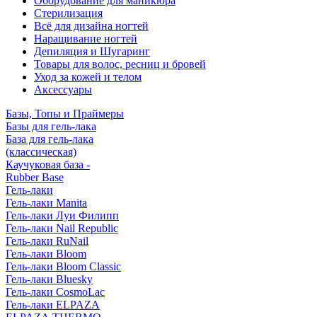
Оборудование для маникюра
Стерилизация
Всё для дизайна ногтей
Наращивание ногтей
Депиляция и Шугаринг
Товары для волос, ресниц и бровей
Уход за кожей и телом
Аксессуары
Базы, Топы и Праймеры
Базы для гель-лака
База для гель-лака
(классическая)
Каучуковая база -
Rubber Base
Гель-лаки
Гель-лаки Manita
Гель-лаки Луи Филипп
Гель-лаки Nail Republic
Гель-лаки RuNail
Гель-лаки Bloom
Гель-лаки Bloom Classic
Гель-лаки Bluesky
Гель-лаки CosmoLac
Гель-лаки ELPAZA