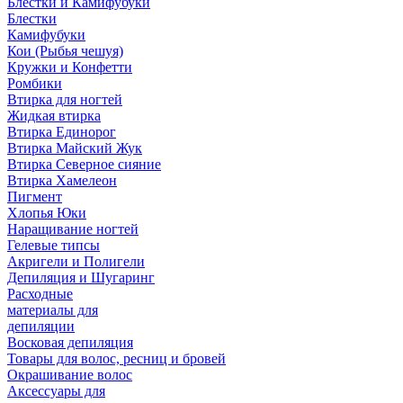
Блестки и Камифубуки
Блестки
Камифубуки
Кои (Рыбья чешуя)
Кружки и Конфетти
Ромбики
Втирка для ногтей
Жидкая втирка
Втирка Единорог
Втирка Майский Жук
Втирка Северное сияние
Втирка Хамелеон
Пигмент
Хлопья Юки
Наращивание ногтей
Гелевые типсы
Акригели и Полигели
Депиляция и Шугаринг
Расходные
материалы для
депиляции
Восковая депиляция
Товары для волос, ресниц и бровей
Окрашивание волос
Аксессуары для