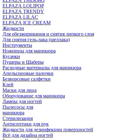
ELPAZA THERMO
ELPAZA LOLIPOP
ELPAZA TRENDY
ELPAZA LILAC
ELPAZA IСE CREAM
Жидкости
Для обезжиривания и снятия липкого слоя
Для снятия гель-лака (шеллака)
Инструменты
Ножницы для маникюра
Кусачки
Пушеры и Шаберы
Расходные материалы для маникюра
Апельсиновые палочки
Безворсовые салфетки
Клей
Маски для лица
Оборудование для маникюра
Лампы для ногтей
Пылесосы для
маникюра
Стерилизация
Антисептики для рук
Жидкости для дезинфекции поверхностей
Всё для дизайна ногтей