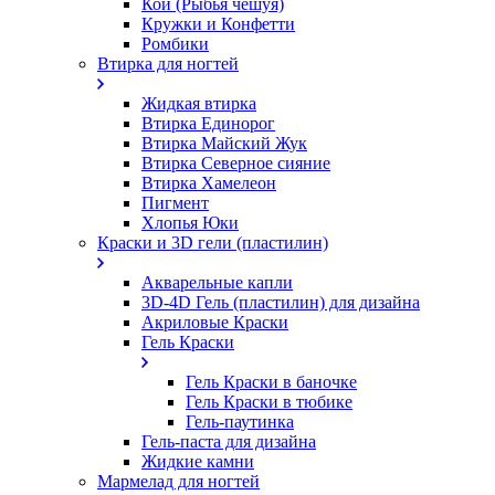
Кои (Рыбья чешуя)
Кружки и Конфетти
Ромбики
Втирка для ногтей
Жидкая втирка
Втирка Единорог
Втирка Майский Жук
Втирка Северное сияние
Втирка Хамелеон
Пигмент
Хлопья Юки
Краски и 3D гели (пластилин)
Акварельные капли
3D-4D Гель (пластилин) для дизайна
Акриловые Краски
Гель Краски
Гель Краски в баночке
Гель Краски в тюбике
Гель-паутинка
Гель-паста для дизайна
Жидкие камни
Мармелад для ногтей