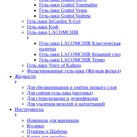
Гель-лаки Grattol Tourmaline
Гель-лаки Grattol Vegas
Гель-лаки Grattol Yashma
Гель-лаки InGarden X-Gel
Гель-лаки Kodi
Гель-лаки LACOMCHIR
Гель-лаки LACOMCHIR Классическая
палитра
Гель-лаки LACOMCHIR Кошачий глаз
Гель-лаки LACOMCHIR Термо
Гель-лаки Voice of Kalipso
Фольгированные гель-лаки (Жидкая фольга)
Жидкости
Для обезжиривания и снятия липкого слоя
Для снятия гель-лака (шеллака)
Для стерилизации и дезинфекции
Для удаления мозолей и натоптышей
Инструменты
Ножницы для маникюра
Кусачки
Пушеры и Шаберы
Кисти для дизайна