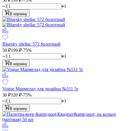
50
₽
199
₽
-75%
1
1
В корзину
Bluesky shellac 572 болотный
50
₽
199
₽
-75%
1
1
В корзину
Vogue Мармелад для дизайна №511 5г
30
₽
120
₽
-75%
1
1
В корзину