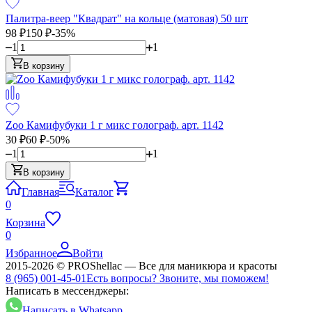
Палитра-веер "Квадрат" на кольце (матовая) 50 шт
98
₽
150
₽
-35%
1
1
В корзину
Zoo Камифубуки 1 г микс голограф. арт. 1142
30
₽
60
₽
-50%
1
1
В корзину
Главная
Каталог
0
Корзина
0
Избранное
Войти
2015-2026 © PROShellac — Все для маникюра и красоты
8 (965) 001-45-01
Есть вопросы? Звоните, мы поможем!
Написать в мессенджеры:
Написать в Whatsapp