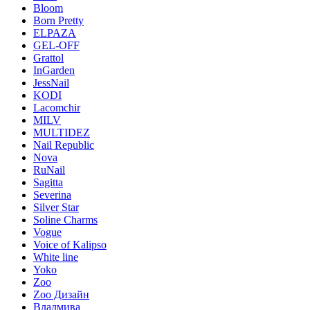
Bloom
Born Pretty
ELPAZA
GEL-OFF
Grattol
InGarden
JessNail
KODI
Lacomchir
MILV
MULTIDEZ
Nail Republic
Nova
RuNail
Sagitta
Severina
Silver Star
Soline Charms
Vogue
Voice of Kalipso
White line
Yoko
Zoo
Zoo Дизайн
Владмива