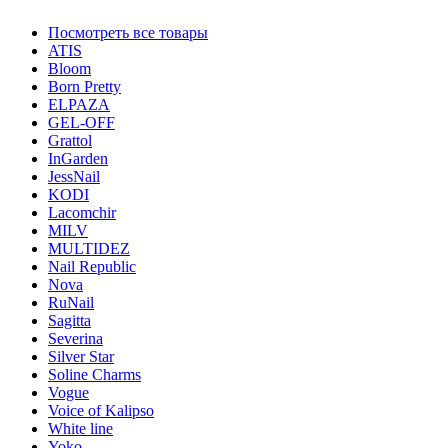
Посмотреть все товары
ATIS
Bloom
Born Pretty
ELPAZA
GEL-OFF
Grattol
InGarden
JessNail
KODI
Lacomchir
MILV
MULTIDEZ
Nail Republic
Nova
RuNail
Sagitta
Severina
Silver Star
Soline Charms
Vogue
Voice of Kalipso
White line
Yoko