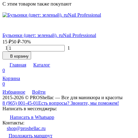
C этим товаром также покупают
Бульонки (цвет: зеленый). ruNail Professional
15
₽
50
₽
-70%
1
1
В корзину
Главная
Каталог
0
Корзина
0
Избранное
Войти
2015-2026 © PROShellac — Все для маникюра и красоты
8 (965) 001-45-01
Есть вопросы? Звоните, мы поможем!
Написать в мессенджеры:
Написать в Whatsapp
Контакты:
shop@proshellac.ru
Проложить маршрут