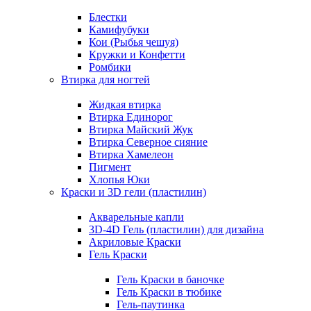
Блестки
Камифубуки
Кои (Рыбья чешуя)
Кружки и Конфетти
Ромбики
Втирка для ногтей
Жидкая втирка
Втирка Единорог
Втирка Майский Жук
Втирка Северное сияние
Втирка Хамелеон
Пигмент
Хлопья Юки
Краски и 3D гели (пластилин)
Акварельные капли
3D-4D Гель (пластилин) для дизайна
Акриловые Краски
Гель Краски
Гель Краски в баночке
Гель Краски в тюбике
Гель-паутинка