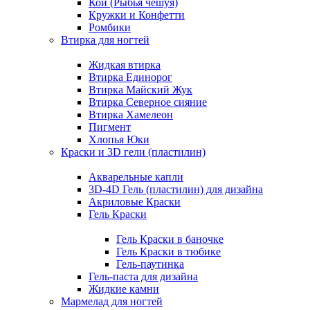
Кои (Рыбья чешуя)
Кружки и Конфетти
Ромбики
Втирка для ногтей
Жидкая втирка
Втирка Единорог
Втирка Майский Жук
Втирка Северное сияние
Втирка Хамелеон
Пигмент
Хлопья Юки
Краски и 3D гели (пластилин)
Акварельные капли
3D-4D Гель (пластилин) для дизайна
Акриловые Краски
Гель Краски
Гель Краски в баночке
Гель Краски в тюбике
Гель-паутинка
Гель-паста для дизайна
Жидкие камни
Мармелад для ногтей