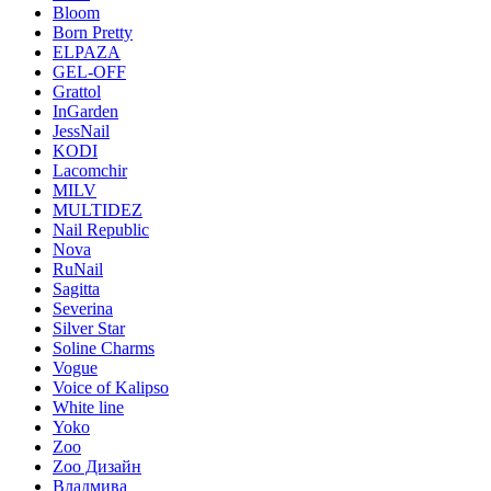
Bloom
Born Pretty
ELPAZA
GEL-OFF
Grattol
InGarden
JessNail
KODI
Lacomchir
MILV
MULTIDEZ
Nail Republic
Nova
RuNail
Sagitta
Severina
Silver Star
Soline Charms
Vogue
Voice of Kalipso
White line
Yoko
Zoo
Zoo Дизайн
Владмива