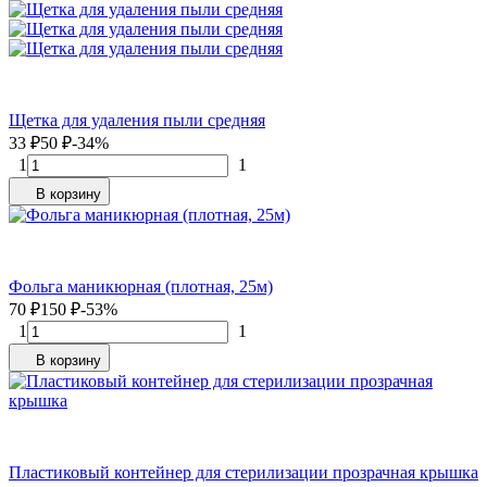
Щетка для удаления пыли средняя
33
₽
50
₽
-34%
1
1
В корзину
Фольга маникюрная (плотная, 25м)
70
₽
150
₽
-53%
1
1
В корзину
Пластиковый контейнер для стерилизации прозрачная крышка