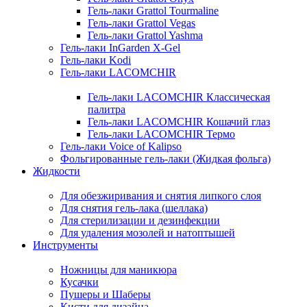
Гель-лаки Grattol Tourmaline
Гель-лаки Grattol Vegas
Гель-лаки Grattol Yashma
Гель-лаки InGarden X-Gel
Гель-лаки Kodi
Гель-лаки LACOMCHIR
Гель-лаки LACOMCHIR Классическая
палитра
Гель-лаки LACOMCHIR Кошачий глаз
Гель-лаки LACOMCHIR Термо
Гель-лаки Voice of Kalipso
Фольгированные гель-лаки (Жидкая фольга)
Жидкости
Для обезжиривания и снятия липкого слоя
Для снятия гель-лака (шеллака)
Для стерилизации и дезинфекции
Для удаления мозолей и натоптышей
Инструменты
Ножницы для маникюра
Кусачки
Пушеры и Шаберы
Кисти для дизайна