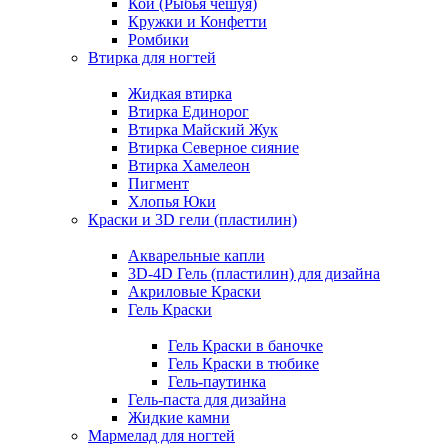
Кои (Рыбья чешуя)
Кружки и Конфетти
Ромбики
Втирка для ногтей
Жидкая втирка
Втирка Единорог
Втирка Майский Жук
Втирка Северное сияние
Втирка Хамелеон
Пигмент
Хлопья Юки
Краски и 3D гели (пластилин)
Акварельные капли
3D-4D Гель (пластилин) для дизайна
Акриловые Краски
Гель Краски
Гель Краски в баночке
Гель Краски в тюбике
Гель-паутинка
Гель-паста для дизайна
Жидкие камни
Мармелад для ногтей