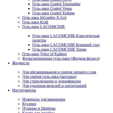
Гель-лаки Grattol Tourmaline
Гель-лаки Grattol Vegas
Гель-лаки Grattol Yashma
Гель-лаки InGarden X-Gel
Гель-лаки Kodi
Гель-лаки LACOMCHIR
Гель-лаки LACOMCHIR Классическая
палитра
Гель-лаки LACOMCHIR Кошачий глаз
Гель-лаки LACOMCHIR Термо
Гель-лаки Voice of Kalipso
Фольгированные гель-лаки (Жидкая фольга)
Жидкости
Для обезжиривания и снятия липкого слоя
Для снятия гель-лака (шеллака)
Для стерилизации и дезинфекции
Для удаления мозолей и натоптышей
Инструменты
Ножницы для маникюра
Кусачки
Пушеры и Шаберы
Кисти для дизайна