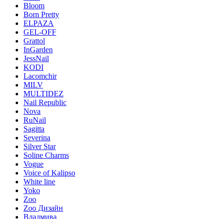
Bloom
Born Pretty
ELPAZA
GEL-OFF
Grattol
InGarden
JessNail
KODI
Lacomchir
MILV
MULTIDEZ
Nail Republic
Nova
RuNail
Sagitta
Severina
Silver Star
Soline Charms
Vogue
Voice of Kalipso
White line
Yoko
Zoo
Zoo Дизайн
Владмива