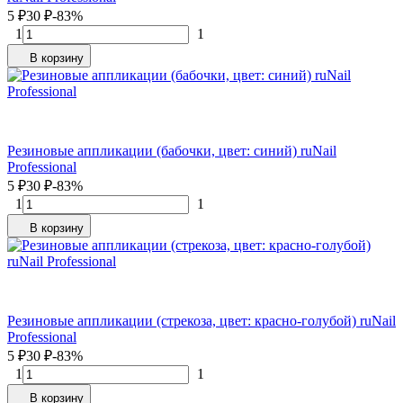
5
₽
30
₽
-83%
1
1
В корзину
Резиновые аппликации (бабочки, цвет: синий) ruNail
Professional
5
₽
30
₽
-83%
1
1
В корзину
Резиновые аппликации (стрекоза, цвет: красно-голубой) ruNail
Professional
5
₽
30
₽
-83%
1
1
В корзину