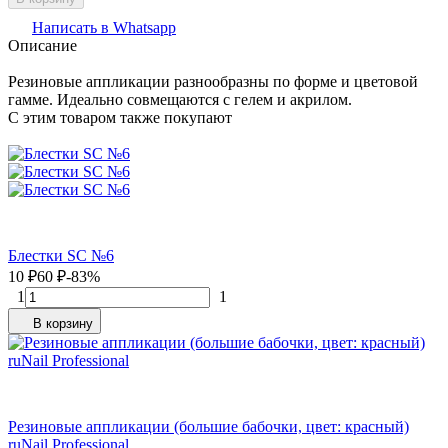
Написать в Whatsapp
Описание
Резиновые аппликации разнообразны по форме и цветовой
гамме. Идеально совмещаются с гелем и акрилом.
C этим товаром также покупают
Блестки SC №6
10
₽
60
₽
-83%
1
1
В корзину
Резиновые аппликации (большие бабочки, цвет: красный)
ruNail Professional