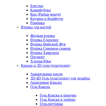
Блестки
Камифубуки
Кои (Рыбья чешуя)
Кружки и Конфетти
Ромбики
Втирка для ногтей
Жидкая втирка
Втирка Единорог
Втирка Майский Жук
Втирка Северное сияние
Втирка Хамелеон
Пигмент
Хлопья Юки
Краски и 3D гели (пластилин)
Акварельные капли
3D-4D Гель (пластилин) для дизайна
Акриловые Краски
Гель Краски
Гель Краски в баночке
Гель Краски в тюбике
Гель-паутинка