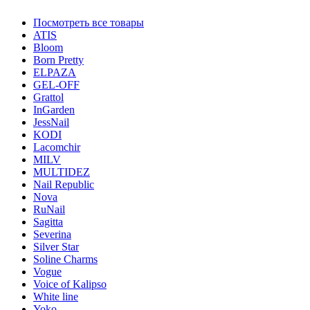
Посмотреть все товары
ATIS
Bloom
Born Pretty
ELPAZA
GEL-OFF
Grattol
InGarden
JessNail
KODI
Lacomchir
MILV
MULTIDEZ
Nail Republic
Nova
RuNail
Sagitta
Severina
Silver Star
Soline Charms
Vogue
Voice of Kalipso
White line
Yoko