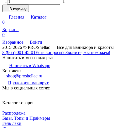
1
1
В корзину
Главная
Каталог
0
Корзина
0
Избранное
Войти
2015-2026 © PROShellac — Все для маникюра и красоты
8 (965) 001-45-01
Есть вопросы? Звоните, мы поможем!
Написать в мессенджеры:
Написать в Whatsapp
Контакты:
shop@proshellac.ru
Проложить маршрут
Мы в социальных сетях:
Каталог товаров
Распродажа
Базы, Топы и Праймеры
Гель-лаки