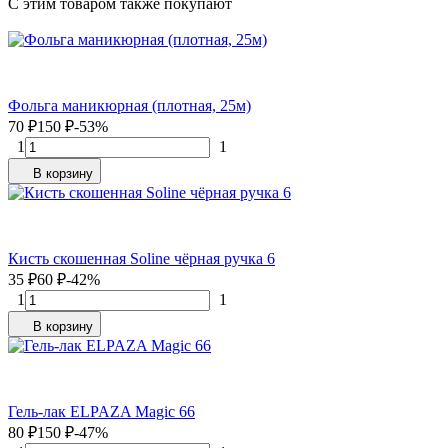
C этим товаром также покупают
Фольга маникюрная (плотная, 25м)
70
₽
150
₽
-53%
1
1
В корзину
Кисть скошенная Soline чёрная ручка 6
35
₽
60
₽
-42%
1
1
В корзину
Гель-лак ELPAZA Magic 66
80
₽
150
₽
-47%