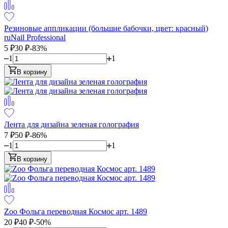
Резиновые аппликации (большие бабочки, цвет: красный)
ruNail Professional
5
₽
30
₽
-83%
1
1
В корзину
Лента для дизайна зеленая голография
7
₽
50
₽
-86%
1
1
В корзину
Zoo Фольга переводная Космос арт. 1489
20
₽
40
₽
-50%