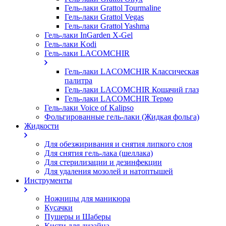
Гель-лаки Grattol Tourmaline
Гель-лаки Grattol Vegas
Гель-лаки Grattol Yashma
Гель-лаки InGarden X-Gel
Гель-лаки Kodi
Гель-лаки LACOMCHIR
Гель-лаки LACOMCHIR Классическая
палитра
Гель-лаки LACOMCHIR Кошачий глаз
Гель-лаки LACOMCHIR Термо
Гель-лаки Voice of Kalipso
Фольгированные гель-лаки (Жидкая фольга)
Жидкости
Для обезжиривания и снятия липкого слоя
Для снятия гель-лака (шеллака)
Для стерилизации и дезинфекции
Для удаления мозолей и натоптышей
Инструменты
Ножницы для маникюра
Кусачки
Пушеры и Шаберы
Кисти для дизайна