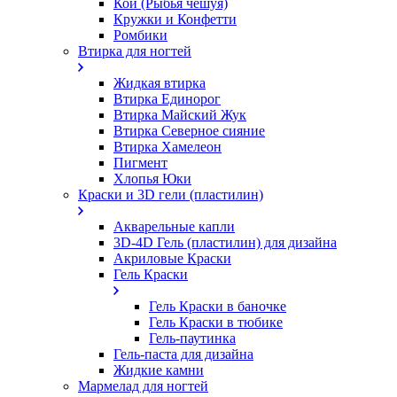
Кои (Рыбья чешуя)
Кружки и Конфетти
Ромбики
Втирка для ногтей
Жидкая втирка
Втирка Единорог
Втирка Майский Жук
Втирка Северное сияние
Втирка Хамелеон
Пигмент
Хлопья Юки
Краски и 3D гели (пластилин)
Акварельные капли
3D-4D Гель (пластилин) для дизайна
Акриловые Краски
Гель Краски
Гель Краски в баночке
Гель Краски в тюбике
Гель-паутинка
Гель-паста для дизайна
Жидкие камни
Мармелад для ногтей