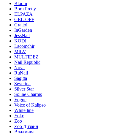
Bloom
Born Pretty
ELPAZA
GEL-OFF
Grattol
InGarden
JessNail
KODI
Lacomchir
MILV
MULTIDEZ
Nail Republic
Nova
RuNail
Sagitta
Severina
Silver Star
Soline Charms
Vogue
Voice of Kalipso
White line
Yoko
Zoo
Zoo Дизайн
Владмива