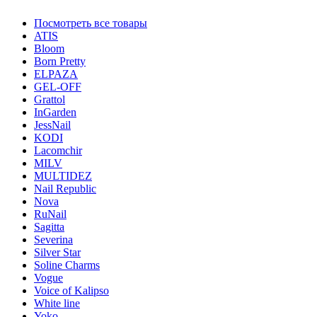
Посмотреть все товары
ATIS
Bloom
Born Pretty
ELPAZA
GEL-OFF
Grattol
InGarden
JessNail
KODI
Lacomchir
MILV
MULTIDEZ
Nail Republic
Nova
RuNail
Sagitta
Severina
Silver Star
Soline Charms
Vogue
Voice of Kalipso
White line
Yoko