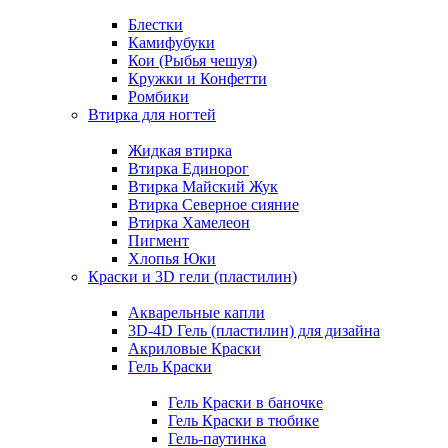
Блестки
Камифубуки
Кои (Рыбья чешуя)
Кружки и Конфетти
Ромбики
Втирка для ногтей
Жидкая втирка
Втирка Единорог
Втирка Майский Жук
Втирка Северное сияние
Втирка Хамелеон
Пигмент
Хлопья Юки
Краски и 3D гели (пластилин)
Акварельные капли
3D-4D Гель (пластилин) для дизайна
Акриловые Краски
Гель Краски
Гель Краски в баночке
Гель Краски в тюбике
Гель-паутинка