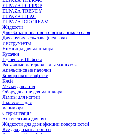
ELPAZA THERMO
ELPAZA LOLIPOP
ELPAZA TRENDY
ELPAZA LILAC
ELPAZA IСE CREAM
Жидкости
Для обезжиривания и снятия липкого слоя
Для снятия гель-лака (шеллака)
Инструменты
Ножницы для маникюра
Кусачки
Пушеры и Шаберы
Расходные материалы для маникюра
Апельсиновые палочки
Безворсовые салфетки
Клей
Маски для лица
Оборудование для маникюра
Лампы для ногтей
Пылесосы для
маникюра
Стерилизация
Антисептики для рук
Жидкости для дезинфекции поверхностей
Всё для дизайна ногтей