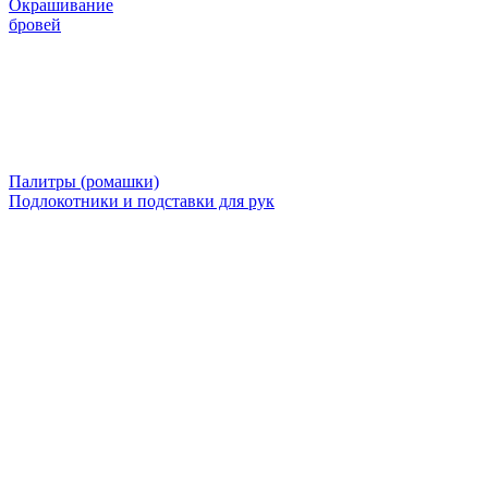
Окрашивание
бровей
Палитры (ромашки)
Подлокотники и подставки для рук