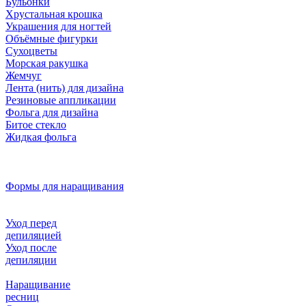
Бульонки
Хрустальная крошка
Украшения для ногтей
Объёмные фигурки
Сухоцветы
Морская ракушка
Жемчуг
Лента (нить) для дизайна
Резиновые аппликации
Фольга для дизайна
Битое стекло
Жидкая фольга
Формы для наращивания
Уход перед
депиляцией
Уход после
депиляции
Наращивание
ресниц