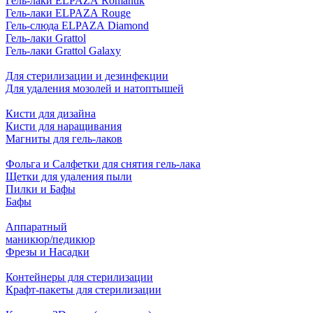
Гель-лаки ELPAZA Romantik
Гель-лаки ELPAZA Rouge
Гель-слюда ELPAZA Diamond
Гель-лаки Grattol
Гель-лаки Grattol Galaxy
Для стерилизации и дезинфекции
Для удаления мозолей и натоптышей
Кисти для дизайна
Кисти для наращивания
Магниты для гель-лаков
Фольга и Салфетки для снятия гель-лака
Щетки для удаления пыли
Пилки и Бафы
Бафы
Аппаратный
маникюр/педикюр
Фрезы и Насадки
Контейнеры для стерилизации
Крафт-пакеты для стерилизации