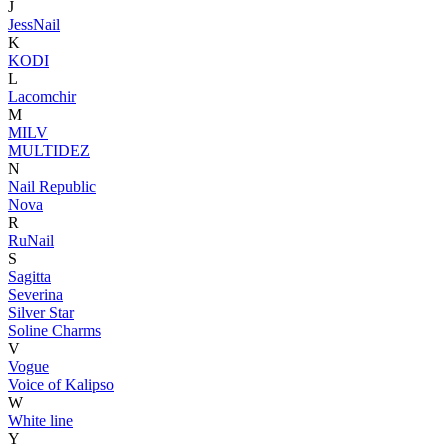
J
JessNail
K
KODI
L
Lacomchir
M
MILV
MULTIDEZ
N
Nail Republic
Nova
R
RuNail
S
Sagitta
Severina
Silver Star
Soline Charms
V
Vogue
Voice of Kalipso
W
White line
Y