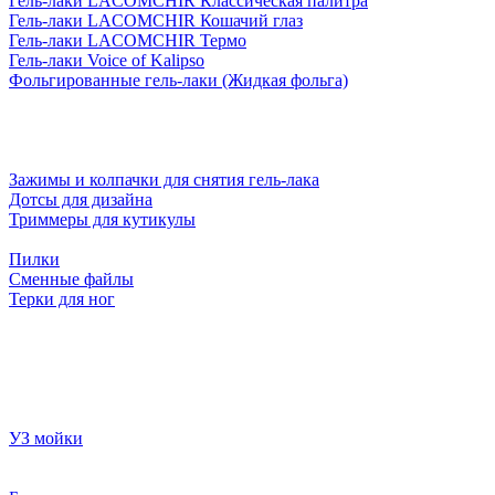
Гель-лаки LACOMCHIR Классическая палитра
Гель-лаки LACOMCHIR Кошачий глаз
Гель-лаки LACOMCHIR Термо
Гель-лаки Voice of Kalipso
Фольгированные гель-лаки (Жидкая фольга)
Зажимы и колпачки для снятия гель-лака
Дотсы для дизайна
Триммеры для кутикулы
Пилки
Сменные файлы
Терки для ног
УЗ мойки