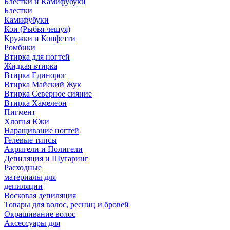
Блестки и Камифубуки
Блестки
Камифубуки
Кои (Рыбья чешуя)
Кружки и Конфетти
Ромбики
Втирка для ногтей
Жидкая втирка
Втирка Единорог
Втирка Майский Жук
Втирка Северное сияние
Втирка Хамелеон
Пигмент
Хлопья Юки
Наращивание ногтей
Гелевые типсы
Акригели и Полигели
Депиляция и Шугаринг
Расходные
материалы для
депиляции
Восковая депиляция
Товары для волос, ресниц и бровей
Окрашивание волос
Аксессуары для