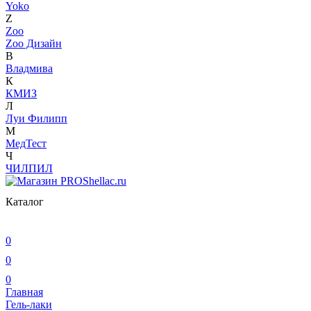
Yoko
Z
Zoo
Zoo Дизайн
В
Владмива
К
КМИЗ
Л
Луи Филипп
М
МедТест
Ч
ЧИЛПИЛ
Каталог
0
0
0
Главная
Гель-лаки