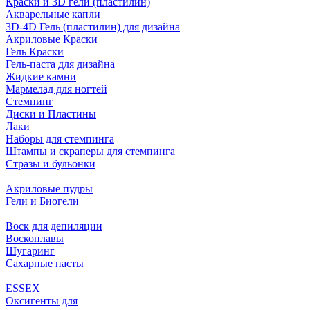
Краски и 3D гели (пластилин)
Акварельные капли
3D-4D Гель (пластилин) для дизайна
Акриловые Краски
Гель Краски
Гель-паста для дизайна
Жидкие камни
Мармелад для ногтей
Стемпинг
Диски и Пластины
Лаки
Наборы для стемпинга
Штампы и скраперы для стемпинга
Стразы и бульонки
Акриловые пудры
Гели и Биогели
Воск для депиляции
Воскоплавы
Шугаринг
Сахарные пасты
ESSEX
Оксигенты для