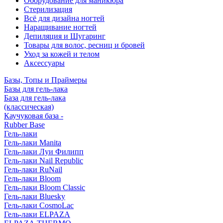
Оборудование для маникюра
Стерилизация
Всё для дизайна ногтей
Наращивание ногтей
Депиляция и Шугаринг
Товары для волос, ресниц и бровей
Уход за кожей и телом
Аксессуары
Базы, Топы и Праймеры
Базы для гель-лака
База для гель-лака
(классическая)
Каучуковая база -
Rubber Base
Гель-лаки
Гель-лаки Manita
Гель-лаки Луи Филипп
Гель-лаки Nail Republic
Гель-лаки RuNail
Гель-лаки Bloom
Гель-лаки Bloom Classic
Гель-лаки Bluesky
Гель-лаки CosmoLac
Гель-лаки ELPAZA