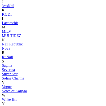
J
JessNail
K
KODI
L
Lacomchir
M
MILV
MULTIDEZ
N
Nail Republic
Nova
R
RuNail
S
Sagitta
Severina
Silver Star
Soline Charms
V
Vogue
Voice of Kalipso
W
White line
Y