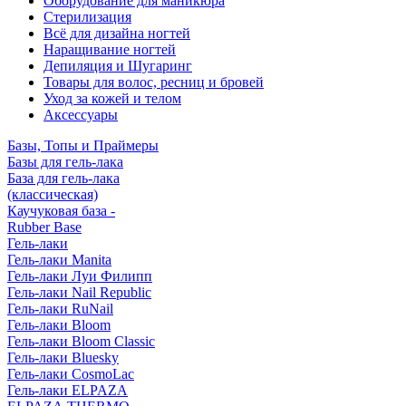
Оборудование для маникюра
Стерилизация
Всё для дизайна ногтей
Наращивание ногтей
Депиляция и Шугаринг
Товары для волос, ресниц и бровей
Уход за кожей и телом
Аксессуары
Базы, Топы и Праймеры
Базы для гель-лака
База для гель-лака
(классическая)
Каучуковая база -
Rubber Base
Гель-лаки
Гель-лаки Manita
Гель-лаки Луи Филипп
Гель-лаки Nail Republic
Гель-лаки RuNail
Гель-лаки Bloom
Гель-лаки Bloom Classic
Гель-лаки Bluesky
Гель-лаки CosmoLac
Гель-лаки ELPAZA