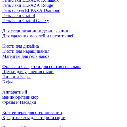
Гель-лаки ELPAZA Romantik
Гель-лаки ELPAZA Rouge
Гель-слюда ELPAZA Diamond
Гель-лаки Grattol
Гель-лаки Grattol Galaxy
Для стерилизации и дезинфекции
Для удаления мозолей и натоптышей
Кисти для дизайна
Кисти для наращивания
Магниты для гель-лаков
Фольга и Салфетки для снятия гель-лака
Щетки для удаления пыли
Пилки и Бафы
Бафы
Аппаратный
маникюр/педикюр
Фрезы и Насадки
Контейнеры для стерилизации
Крафт-пакеты для стерилизации