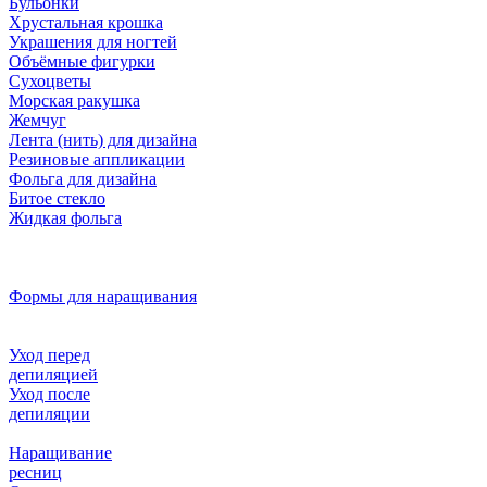
Бульонки
Хрустальная крошка
Украшения для ногтей
Объёмные фигурки
Сухоцветы
Морская ракушка
Жемчуг
Лента (нить) для дизайна
Резиновые аппликации
Фольга для дизайна
Битое стекло
Жидкая фольга
Формы для наращивания
Уход перед
депиляцией
Уход после
депиляции
Наращивание
ресниц