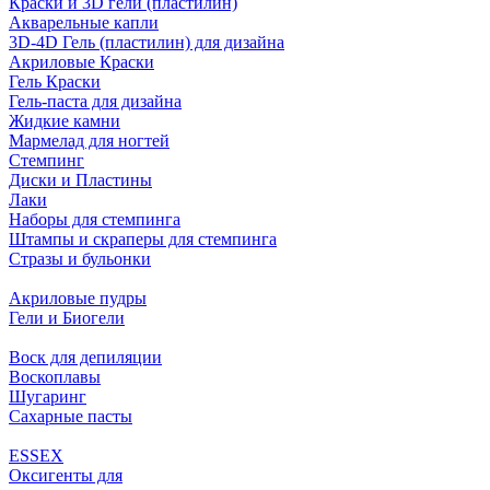
Краски и 3D гели (пластилин)
Акварельные капли
3D-4D Гель (пластилин) для дизайна
Акриловые Краски
Гель Краски
Гель-паста для дизайна
Жидкие камни
Мармелад для ногтей
Стемпинг
Диски и Пластины
Лаки
Наборы для стемпинга
Штампы и скраперы для стемпинга
Стразы и бульонки
Акриловые пудры
Гели и Биогели
Воск для депиляции
Воскоплавы
Шугаринг
Сахарные пасты
ESSEX
Оксигенты для