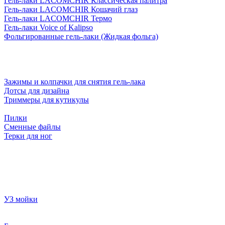
Гель-лаки LACOMCHIR Классическая палитра
Гель-лаки LACOMCHIR Кошачий глаз
Гель-лаки LACOMCHIR Термо
Гель-лаки Voice of Kalipso
Фольгированные гель-лаки (Жидкая фольга)
Зажимы и колпачки для снятия гель-лака
Дотсы для дизайна
Триммеры для кутикулы
Пилки
Сменные файлы
Терки для ног
УЗ мойки