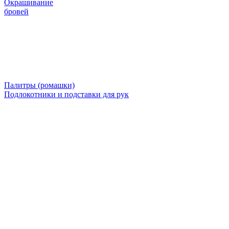
Окрашивание
бровей
Палитры (ромашки)
Подлокотники и подставки для рук