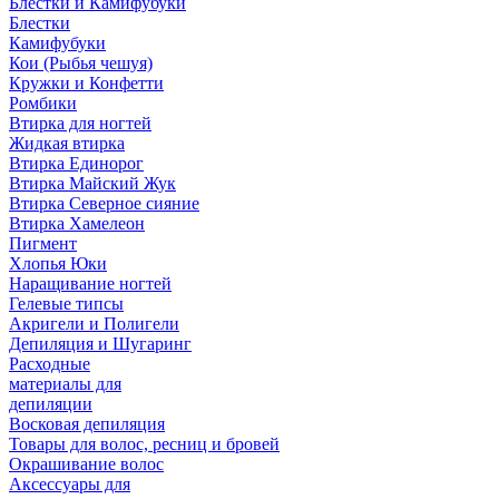
Блестки и Камифубуки
Блестки
Камифубуки
Кои (Рыбья чешуя)
Кружки и Конфетти
Ромбики
Втирка для ногтей
Жидкая втирка
Втирка Единорог
Втирка Майский Жук
Втирка Северное сияние
Втирка Хамелеон
Пигмент
Хлопья Юки
Наращивание ногтей
Гелевые типсы
Акригели и Полигели
Депиляция и Шугаринг
Расходные
материалы для
депиляции
Восковая депиляция
Товары для волос, ресниц и бровей
Окрашивание волос
Аксессуары для