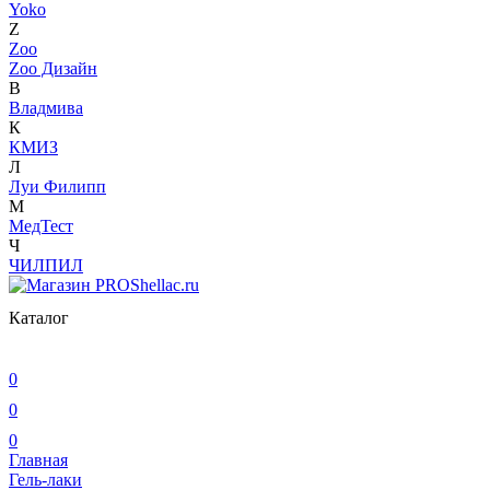
Yoko
Z
Zoo
Zoo Дизайн
В
Владмива
К
КМИЗ
Л
Луи Филипп
М
МедТест
Ч
ЧИЛПИЛ
Каталог
0
0
0
Главная
Гель-лаки