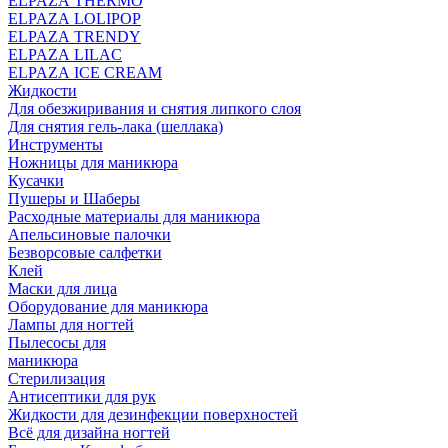
ELPAZA THERMO
ELPAZA LOLIPOP
ELPAZA TRENDY
ELPAZA LILAC
ELPAZA IСE CREAM
Жидкости
Для обезжиривания и снятия липкого слоя
Для снятия гель-лака (шеллака)
Инструменты
Ножницы для маникюра
Кусачки
Пушеры и Шаберы
Расходные материалы для маникюра
Апельсиновые палочки
Безворсовые салфетки
Клей
Маски для лица
Оборудование для маникюра
Лампы для ногтей
Пылесосы для
маникюра
Стерилизация
Антисептики для рук
Жидкости для дезинфекции поверхностей
Всё для дизайна ногтей