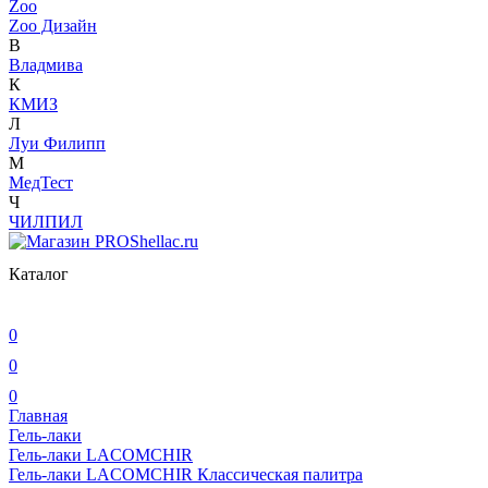
Zoo
Zoo Дизайн
В
Владмива
К
КМИЗ
Л
Луи Филипп
М
МедТест
Ч
ЧИЛПИЛ
Каталог
0
0
0
Главная
Гель-лаки
Гель-лаки LACOMCHIR
Гель-лаки LACOMCHIR Классическая палитра