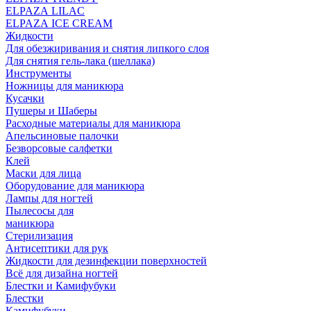
ELPAZA LILAC
ELPAZA IСE CREAM
Жидкости
Для обезжиривания и снятия липкого слоя
Для снятия гель-лака (шеллака)
Инструменты
Ножницы для маникюра
Кусачки
Пушеры и Шаберы
Расходные материалы для маникюра
Апельсиновые палочки
Безворсовые салфетки
Клей
Маски для лица
Оборудование для маникюра
Лампы для ногтей
Пылесосы для
маникюра
Стерилизация
Антисептики для рук
Жидкости для дезинфекции поверхностей
Всё для дизайна ногтей
Блестки и Камифубуки
Блестки
Камифубуки