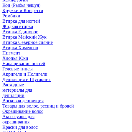
Кои (Рыбья чешуя)
Кружки и Конфетти
Ромбики
Втирка для ногтей
Жидкая втирка
Втирка Единорог
Втирка Майский Жук
Втирка Северное сияние
Втирка Хамелеон
Пигмент
Хлопья Юки
Наращивание ногтей
Гелевые типсы
Акригели и Полигели
Депиляция и Шугаринг
Расходные
материалы для
депиляции
Восковая депиляция
Товары для волос, ресниц и бровей
Окрашивание волос
Аксессуары для
окрашивания
Краски для волос