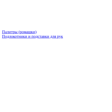
Палитры (ромашки)
Подлокотники и подставки для рук