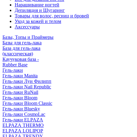
Наращивание ногтей
Депиляция и Шугаринг
Товары для волос, ресниц и бровей
Уход за кожей и телом
Аксессуары
Базы, Топы и Праймеры
Базы для гель-лака
База для гель-лака
(классическая)
Каучуковая база -
Rubber Base
Гель-лаки
Гель-лаки Manita
Гель-лаки Луи Филипп
Гель-лаки Nail Republic
Гель-лаки RuNail
Гель-лаки Bloom
Гель-лаки Bloom Classic
Гель-лаки Bluesky
Гель-лаки CosmoLac
Гель-лаки ELPAZA
ELPAZA THERMO
ELPAZA LOLIPOP
ELPAZA TRENDY