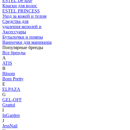
ESTEL De luxe
Краски для волос
ESTEL PRINCESS
Уход за кожей и телом
Средства для
удаления мозолей и
Аксессуары
Бутылочки и помпы
Ванночки для маникюра
Популярные бренды
Все бренды
A
ATIS
B
Bloom
Born Pretty
E
ELPAZA
G
GEL-OFF
Grattol
I
InGarden
J
JessNail