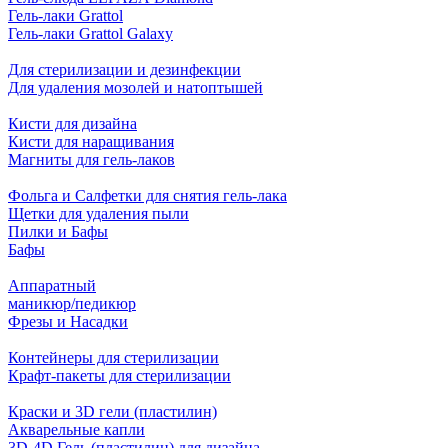
Гель-лаки Grattol
Гель-лаки Grattol Galaxy
Для стерилизации и дезинфекции
Для удаления мозолей и натоптышей
Кисти для дизайна
Кисти для наращивания
Магниты для гель-лаков
Фольга и Салфетки для снятия гель-лака
Щетки для удаления пыли
Пилки и Бафы
Бафы
Аппаратный
маникюр/педикюр
Фрезы и Насадки
Контейнеры для стерилизации
Крафт-пакеты для стерилизации
Краски и 3D гели (пластилин)
Акварельные капли
3D-4D Гель (пластилин) для дизайна