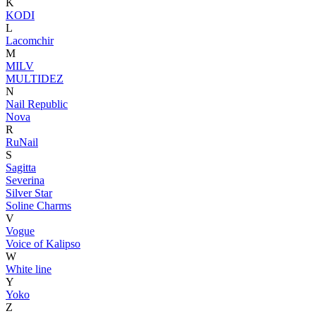
K
KODI
L
Lacomchir
M
MILV
MULTIDEZ
N
Nail Republic
Nova
R
RuNail
S
Sagitta
Severina
Silver Star
Soline Charms
V
Vogue
Voice of Kalipso
W
White line
Y
Yoko
Z