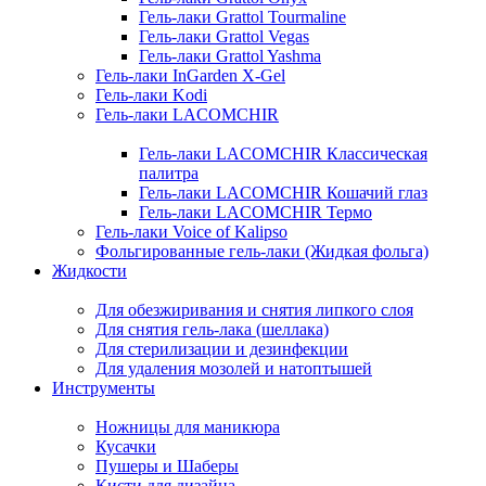
Гель-лаки Grattol Tourmaline
Гель-лаки Grattol Vegas
Гель-лаки Grattol Yashma
Гель-лаки InGarden X-Gel
Гель-лаки Kodi
Гель-лаки LACOMCHIR
Гель-лаки LACOMCHIR Классическая
палитра
Гель-лаки LACOMCHIR Кошачий глаз
Гель-лаки LACOMCHIR Термо
Гель-лаки Voice of Kalipso
Фольгированные гель-лаки (Жидкая фольга)
Жидкости
Для обезжиривания и снятия липкого слоя
Для снятия гель-лака (шеллака)
Для стерилизации и дезинфекции
Для удаления мозолей и натоптышей
Инструменты
Ножницы для маникюра
Кусачки
Пушеры и Шаберы
Кисти для дизайна