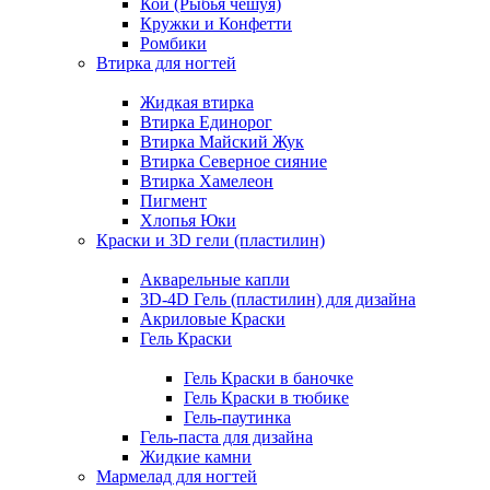
Кои (Рыбья чешуя)
Кружки и Конфетти
Ромбики
Втирка для ногтей
Жидкая втирка
Втирка Единорог
Втирка Майский Жук
Втирка Северное сияние
Втирка Хамелеон
Пигмент
Хлопья Юки
Краски и 3D гели (пластилин)
Акварельные капли
3D-4D Гель (пластилин) для дизайна
Акриловые Краски
Гель Краски
Гель Краски в баночке
Гель Краски в тюбике
Гель-паутинка
Гель-паста для дизайна
Жидкие камни
Мармелад для ногтей