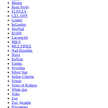
Bloom
Born Pretty
ELPAZA
GEL-OFF
Grattol
InGarden
JessNail
KODI
Lacomchir
MILV
MULTIDEZ
Nail Republic
Nova
RuNail
Sagitta
Severina
Silver Star
Soline Charms
Vogue
Voice of Kalipso
White line
Yoko
Zoo
Zoo Дизайн
Владмива