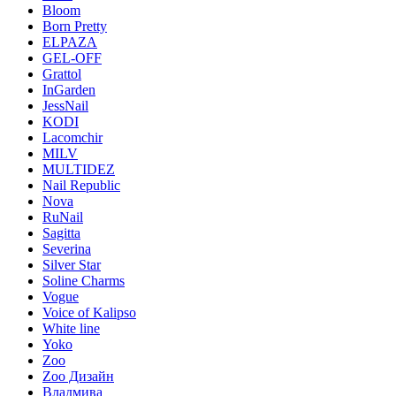
Bloom
Born Pretty
ELPAZA
GEL-OFF
Grattol
InGarden
JessNail
KODI
Lacomchir
MILV
MULTIDEZ
Nail Republic
Nova
RuNail
Sagitta
Severina
Silver Star
Soline Charms
Vogue
Voice of Kalipso
White line
Yoko
Zoo
Zoo Дизайн
Владмива