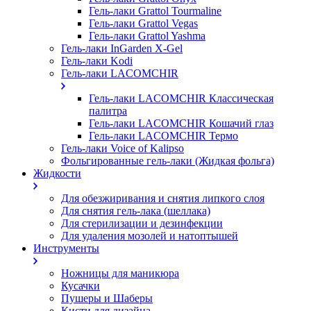
Гель-лаки Grattol Tourmaline
Гель-лаки Grattol Vegas
Гель-лаки Grattol Yashma
Гель-лаки InGarden X-Gel
Гель-лаки Kodi
Гель-лаки LACOMCHIR
Гель-лаки LACOMCHIR Классическая
палитра
Гель-лаки LACOMCHIR Кошачий глаз
Гель-лаки LACOMCHIR Термо
Гель-лаки Voice of Kalipso
Фольгированные гель-лаки (Жидкая фольга)
Жидкости
Для обезжиривания и снятия липкого слоя
Для снятия гель-лака (шеллака)
Для стерилизации и дезинфекции
Для удаления мозолей и натоптышей
Инструменты
Ножницы для маникюра
Кусачки
Пушеры и Шаберы
Кисти для дизайна