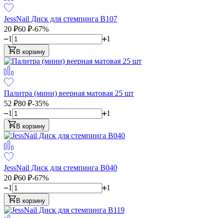
JessNail Диск для стемпинга B107
20
₽
60
₽
-67%
1
1
В корзину
Палитра (мини) веерная матовая 25 шт
52
₽
80
₽
-35%
1
1
В корзину
JessNail Диск для стемпинга B040
20
₽
60
₽
-67%
1
1
В корзину