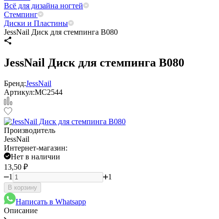
Всё для дизайна ногтей
Стемпинг
Диски и Пластины
JessNail Диск для стемпинга B080
JessNail Диск для стемпинга B080
Бренд:
JessNail
Артикул:
МС2544
Производитель
JessNail
Интернет-магазин:
Нет в наличии
13,50
₽
1
1
В корзину
Написать в Whatsapp
Описание