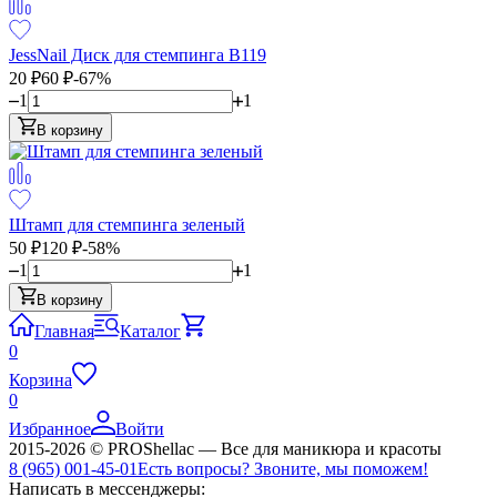
JessNail Диск для стемпинга B119
20
₽
60
₽
-67%
1
1
В корзину
Штамп для стемпинга зеленый
50
₽
120
₽
-58%
1
1
В корзину
Главная
Каталог
0
Корзина
0
Избранное
Войти
2015-2026 © PROShellac — Все для маникюра и красоты
8 (965) 001-45-01
Есть вопросы? Звоните, мы поможем!
Написать в мессенджеры: