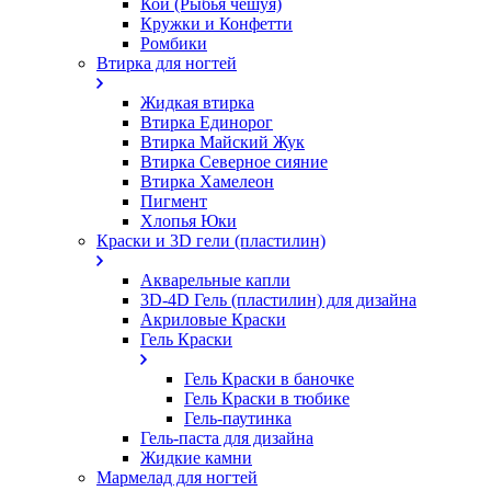
Кои (Рыбья чешуя)
Кружки и Конфетти
Ромбики
Втирка для ногтей
Жидкая втирка
Втирка Единорог
Втирка Майский Жук
Втирка Северное сияние
Втирка Хамелеон
Пигмент
Хлопья Юки
Краски и 3D гели (пластилин)
Акварельные капли
3D-4D Гель (пластилин) для дизайна
Акриловые Краски
Гель Краски
Гель Краски в баночке
Гель Краски в тюбике
Гель-паутинка
Гель-паста для дизайна
Жидкие камни
Мармелад для ногтей