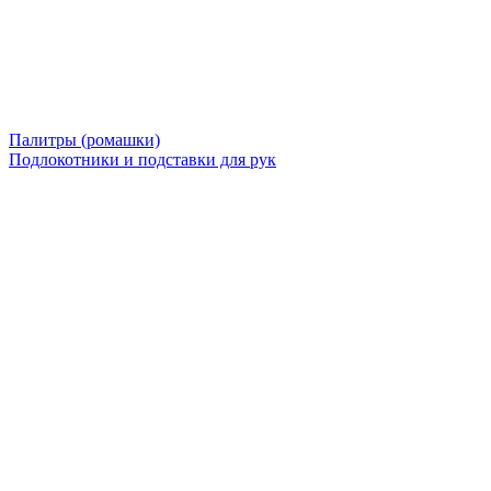
Палитры (ромашки)
Подлокотники и подставки для рук