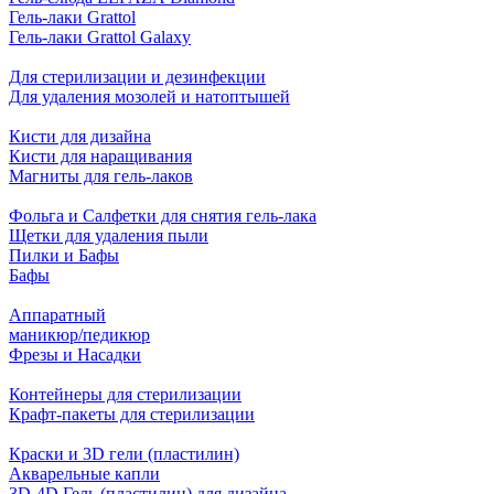
Гель-лаки Grattol
Гель-лаки Grattol Galaxy
Для стерилизации и дезинфекции
Для удаления мозолей и натоптышей
Кисти для дизайна
Кисти для наращивания
Магниты для гель-лаков
Фольга и Салфетки для снятия гель-лака
Щетки для удаления пыли
Пилки и Бафы
Бафы
Аппаратный
маникюр/педикюр
Фрезы и Насадки
Контейнеры для стерилизации
Крафт-пакеты для стерилизации
Краски и 3D гели (пластилин)
Акварельные капли
3D-4D Гель (пластилин) для дизайна