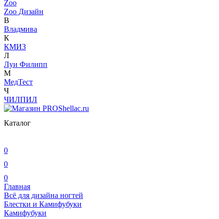
Zoo
Zoo Дизайн
В
Владмива
К
КМИЗ
Л
Луи Филипп
М
МедТест
Ч
ЧИЛПИЛ
Каталог
0
0
0
Главная
Всё для дизайна ногтей
Блестки и Камифубуки
Камифубуки