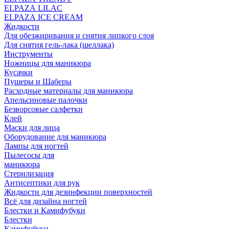
ELPAZA LILAC
ELPAZA IСE CREAM
Жидкости
Для обезжиривания и снятия липкого слоя
Для снятия гель-лака (шеллака)
Инструменты
Ножницы для маникюра
Кусачки
Пушеры и Шаберы
Расходные материалы для маникюра
Апельсиновые палочки
Безворсовые салфетки
Клей
Маски для лица
Оборудование для маникюра
Лампы для ногтей
Пылесосы для
маникюра
Стерилизация
Антисептики для рук
Жидкости для дезинфекции поверхностей
Всё для дизайна ногтей
Блестки и Камифубуки
Блестки
Камифубуки