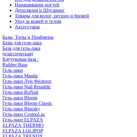
Наращивание ногтей
Депиляция и Шугаринг
Товары для волос, ресниц и бровей
Уход за кожей и телом
Аксессуары
Базы, Топы и Праймеры
Базы для гель-лака
База для гель-лака
(классическая)
Каучуковая база -
Rubber Base
Гель-лаки
Гель-лаки Manita
Гель-лаки Луи Филипп
Гель-лаки Nail Republic
Гель-лаки RuNail
Гель-лаки Bloom
Гель-лаки Bloom Classic
Гель-лаки Bluesky
Гель-лаки CosmoLac
Гель-лаки ELPAZA
ELPAZA THERMO
ELPAZA LOLIPOP
ELPAZA TRENDY