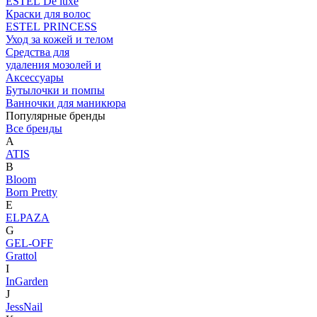
ESTEL De luxe
Краски для волос
ESTEL PRINCESS
Уход за кожей и телом
Средства для
удаления мозолей и
Аксессуары
Бутылочки и помпы
Ванночки для маникюра
Популярные бренды
Все бренды
A
ATIS
B
Bloom
Born Pretty
E
ELPAZA
G
GEL-OFF
Grattol
I
InGarden
J
JessNail