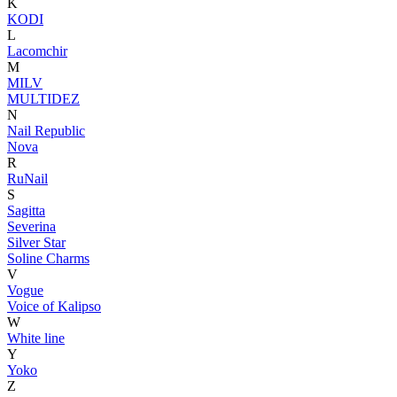
K
KODI
L
Lacomchir
M
MILV
MULTIDEZ
N
Nail Republic
Nova
R
RuNail
S
Sagitta
Severina
Silver Star
Soline Charms
V
Vogue
Voice of Kalipso
W
White line
Y
Yoko
Z