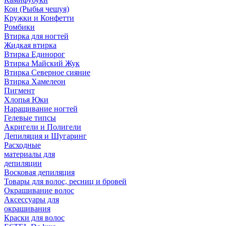
Кои (Рыбья чешуя)
Кружки и Конфетти
Ромбики
Втирка для ногтей
Жидкая втирка
Втирка Единорог
Втирка Майский Жук
Втирка Северное сияние
Втирка Хамелеон
Пигмент
Хлопья Юки
Наращивание ногтей
Гелевые типсы
Акригели и Полигели
Депиляция и Шугаринг
Расходные
материалы для
депиляции
Восковая депиляция
Товары для волос, ресниц и бровей
Окрашивание волос
Аксессуары для
окрашивания
Краски для волос