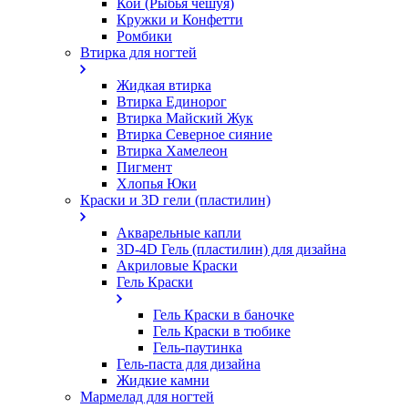
Кои (Рыбья чешуя)
Кружки и Конфетти
Ромбики
Втирка для ногтей
Жидкая втирка
Втирка Единорог
Втирка Майский Жук
Втирка Северное сияние
Втирка Хамелеон
Пигмент
Хлопья Юки
Краски и 3D гели (пластилин)
Акварельные капли
3D-4D Гель (пластилин) для дизайна
Акриловые Краски
Гель Краски
Гель Краски в баночке
Гель Краски в тюбике
Гель-паутинка
Гель-паста для дизайна
Жидкие камни
Мармелад для ногтей