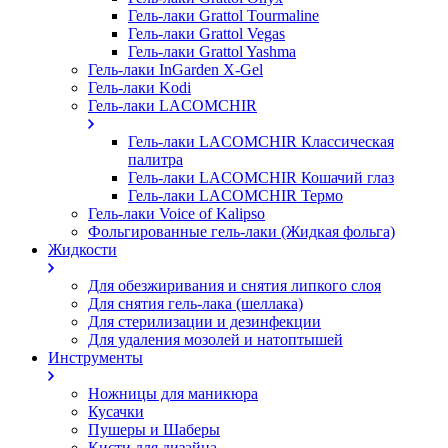
Гель-лаки Grattol Tourmaline
Гель-лаки Grattol Vegas
Гель-лаки Grattol Yashma
Гель-лаки InGarden X-Gel
Гель-лаки Kodi
Гель-лаки LACOMCHIR
Гель-лаки LACOMCHIR Классическая
палитра
Гель-лаки LACOMCHIR Кошачий глаз
Гель-лаки LACOMCHIR Термо
Гель-лаки Voice of Kalipso
Фольгированные гель-лаки (Жидкая фольга)
Жидкости
Для обезжиривания и снятия липкого слоя
Для снятия гель-лака (шеллака)
Для стерилизации и дезинфекции
Для удаления мозолей и натоптышей
Инструменты
Ножницы для маникюра
Кусачки
Пушеры и Шаберы
Кисти для дизайна