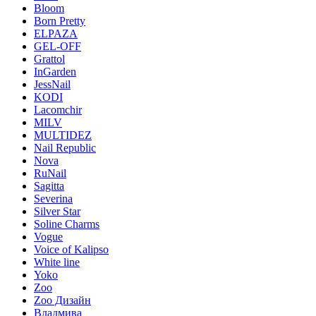
Bloom
Born Pretty
ELPAZA
GEL-OFF
Grattol
InGarden
JessNail
KODI
Lacomchir
MILV
MULTIDEZ
Nail Republic
Nova
RuNail
Sagitta
Severina
Silver Star
Soline Charms
Vogue
Voice of Kalipso
White line
Yoko
Zoo
Zoo Дизайн
Владмива