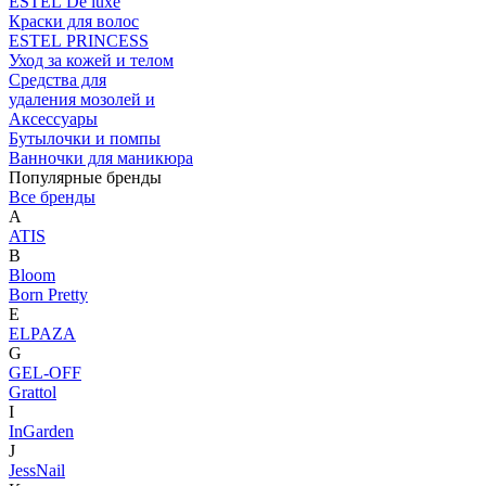
ESTEL De luxe
Краски для волос
ESTEL PRINCESS
Уход за кожей и телом
Средства для
удаления мозолей и
Аксессуары
Бутылочки и помпы
Ванночки для маникюра
Популярные бренды
Все бренды
A
ATIS
B
Bloom
Born Pretty
E
ELPAZA
G
GEL-OFF
Grattol
I
InGarden
J
JessNail