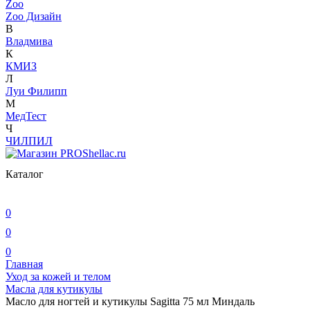
Zoo
Zoo Дизайн
В
Владмива
К
КМИЗ
Л
Луи Филипп
М
МедТест
Ч
ЧИЛПИЛ
Каталог
0
0
0
Главная
Уход за кожей и телом
Масла для кутикулы
Масло для ногтей и кутикулы Sagitta 75 мл Миндаль