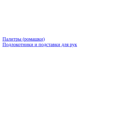
Палитры (ромашки)
Подлокотники и подставки для рук