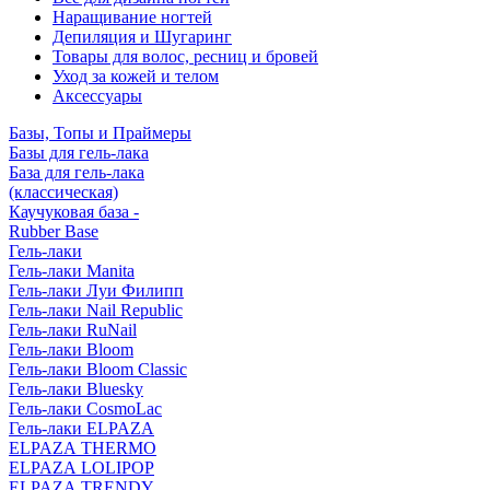
Наращивание ногтей
Депиляция и Шугаринг
Товары для волос, ресниц и бровей
Уход за кожей и телом
Аксессуары
Базы, Топы и Праймеры
Базы для гель-лака
База для гель-лака
(классическая)
Каучуковая база -
Rubber Base
Гель-лаки
Гель-лаки Manita
Гель-лаки Луи Филипп
Гель-лаки Nail Republic
Гель-лаки RuNail
Гель-лаки Bloom
Гель-лаки Bloom Classic
Гель-лаки Bluesky
Гель-лаки CosmoLac
Гель-лаки ELPAZA
ELPAZA THERMO
ELPAZA LOLIPOP
ELPAZA TRENDY