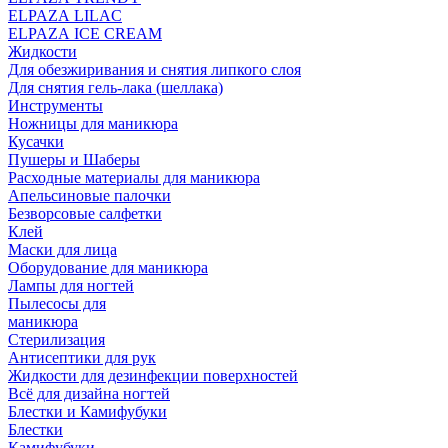
ELPAZA LILAC
ELPAZA IСE CREAM
Жидкости
Для обезжиривания и снятия липкого слоя
Для снятия гель-лака (шеллака)
Инструменты
Ножницы для маникюра
Кусачки
Пушеры и Шаберы
Расходные материалы для маникюра
Апельсиновые палочки
Безворсовые салфетки
Клей
Маски для лица
Оборудование для маникюра
Лампы для ногтей
Пылесосы для
маникюра
Стерилизация
Антисептики для рук
Жидкости для дезинфекции поверхностей
Всё для дизайна ногтей
Блестки и Камифубуки
Блестки
Камифубуки