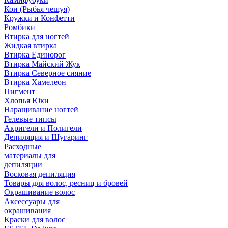
Кои (Рыбья чешуя)
Кружки и Конфетти
Ромбики
Втирка для ногтей
Жидкая втирка
Втирка Единорог
Втирка Майский Жук
Втирка Северное сияние
Втирка Хамелеон
Пигмент
Хлопья Юки
Наращивание ногтей
Гелевые типсы
Акригели и Полигели
Депиляция и Шугаринг
Расходные
материалы для
депиляции
Восковая депиляция
Товары для волос, ресниц и бровей
Окрашивание волос
Аксессуары для
окрашивания
Краски для волос