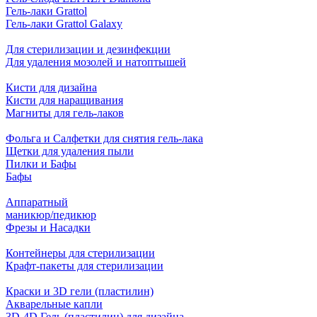
Гель-лаки Grattol
Гель-лаки Grattol Galaxy
Для стерилизации и дезинфекции
Для удаления мозолей и натоптышей
Кисти для дизайна
Кисти для наращивания
Магниты для гель-лаков
Фольга и Салфетки для снятия гель-лака
Щетки для удаления пыли
Пилки и Бафы
Бафы
Аппаратный
маникюр/педикюр
Фрезы и Насадки
Контейнеры для стерилизации
Крафт-пакеты для стерилизации
Краски и 3D гели (пластилин)
Акварельные капли
3D-4D Гель (пластилин) для дизайна