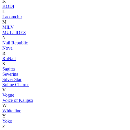
K
KODI
L
Lacomchir
M
MILV
MULTIDEZ
N
Nail Republic
Nova
R
RuNail
S
Sagitta
Severina
Silver Star
Soline Charms
V
Vogue
Voice of Kalipso
W
White line
Y
Yoko
Z