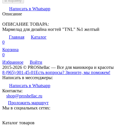
В корзину
Написать в Whatsapp
Описание
ОПИСАНИЕ ТОВАРА:
Мармелад для дизайна ногтей "TNL" №1 желтый
Главная
Каталог
0
Корзина
0
Избранное
Войти
2015-2026 © PROShellac — Все для маникюра и красоты
8 (965) 001-45-01
Есть вопросы? Звоните, мы поможем!
Написать в мессенджеры:
Написать в Whatsapp
Контакты:
shop@proshellac.ru
Проложить маршрут
Мы в социальных сетях:
Каталог товаров