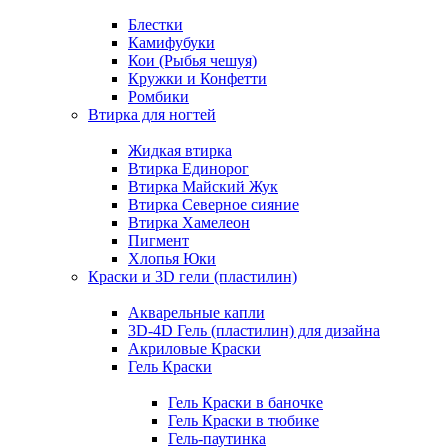
Блестки
Камифубуки
Кои (Рыбья чешуя)
Кружки и Конфетти
Ромбики
Втирка для ногтей
Жидкая втирка
Втирка Единорог
Втирка Майский Жук
Втирка Северное сияние
Втирка Хамелеон
Пигмент
Хлопья Юки
Краски и 3D гели (пластилин)
Акварельные капли
3D-4D Гель (пластилин) для дизайна
Акриловые Краски
Гель Краски
Гель Краски в баночке
Гель Краски в тюбике
Гель-паутинка