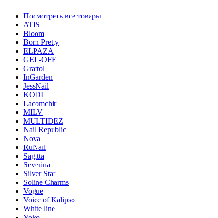
Посмотреть все товары
ATIS
Bloom
Born Pretty
ELPAZA
GEL-OFF
Grattol
InGarden
JessNail
KODI
Lacomchir
MILV
MULTIDEZ
Nail Republic
Nova
RuNail
Sagitta
Severina
Silver Star
Soline Charms
Vogue
Voice of Kalipso
White line
Yoko