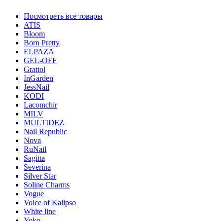
Посмотреть все товары
ATIS
Bloom
Born Pretty
ELPAZA
GEL-OFF
Grattol
InGarden
JessNail
KODI
Lacomchir
MILV
MULTIDEZ
Nail Republic
Nova
RuNail
Sagitta
Severina
Silver Star
Soline Charms
Vogue
Voice of Kalipso
White line
Yoko