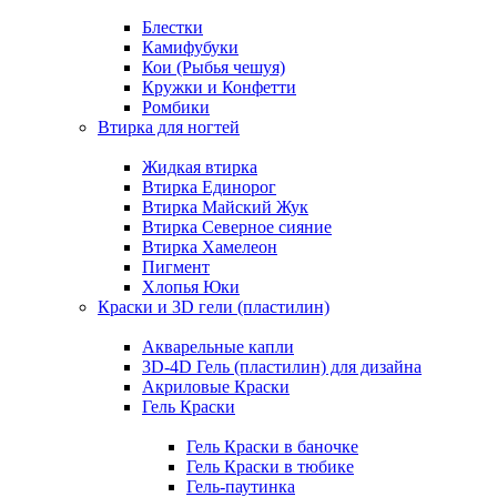
Блестки
Камифубуки
Кои (Рыбья чешуя)
Кружки и Конфетти
Ромбики
Втирка для ногтей
Жидкая втирка
Втирка Единорог
Втирка Майский Жук
Втирка Северное сияние
Втирка Хамелеон
Пигмент
Хлопья Юки
Краски и 3D гели (пластилин)
Акварельные капли
3D-4D Гель (пластилин) для дизайна
Акриловые Краски
Гель Краски
Гель Краски в баночке
Гель Краски в тюбике
Гель-паутинка