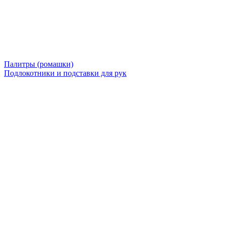
Палитры (ромашки)
Подлокотники и подставки для рук