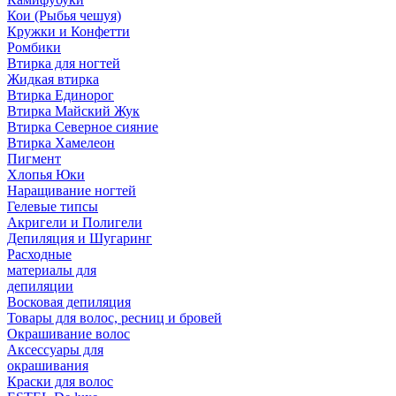
Кои (Рыбья чешуя)
Кружки и Конфетти
Ромбики
Втирка для ногтей
Жидкая втирка
Втирка Единорог
Втирка Майский Жук
Втирка Северное сияние
Втирка Хамелеон
Пигмент
Хлопья Юки
Наращивание ногтей
Гелевые типсы
Акригели и Полигели
Депиляция и Шугаринг
Расходные
материалы для
депиляции
Восковая депиляция
Товары для волос, ресниц и бровей
Окрашивание волос
Аксессуары для
окрашивания
Краски для волос