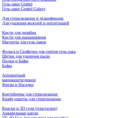
Гель-лаки Grattol
Гель-лаки Grattol Galaxy
Для стерилизации и дезинфекции
Для удаления мозолей и натоптышей
Кисти для дизайна
Кисти для наращивания
Магниты для гель-лаков
Фольга и Салфетки для снятия гель-лака
Щетки для удаления пыли
Пилки и Бафы
Бафы
Аппаратный
маникюр/педикюр
Фрезы и Насадки
Контейнеры для стерилизации
Крафт-пакеты для стерилизации
Краски и 3D гели (пластилин)
Акварельные капли
3D-4D Гель (пластилин) для дизайна