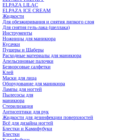
ELPAZA LILAC
ELPAZA IСE CREAM
Жидкости
Для обезжиривания и снятия липкого слоя
Для снятия гель-лака (шеллака)
Инструменты
Ножницы для маникюра
Кусачки
Пушеры и Шаберы
Расходные материалы для маникюра
Апельсиновые палочки
Безворсовые салфетки
Клей
Маски для лица
Оборудование для маникюра
Лампы для ногтей
Пылесосы для
маникюра
Стерилизация
Антисептики для рук
Жидкости для дезинфекции поверхностей
Всё для дизайна ногтей
Блестки и Камифубуки
Блестки
Камифубуки