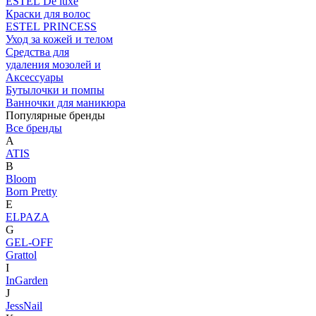
ESTEL De luxe
Краски для волос
ESTEL PRINCESS
Уход за кожей и телом
Средства для
удаления мозолей и
Аксессуары
Бутылочки и помпы
Ванночки для маникюра
Популярные бренды
Все бренды
A
ATIS
B
Bloom
Born Pretty
E
ELPAZA
G
GEL-OFF
Grattol
I
InGarden
J
JessNail