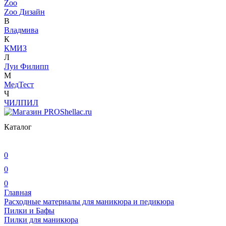
Zoo
Zoo Дизайн
В
Владмива
К
КМИЗ
Л
Луи Филипп
М
МедТест
Ч
ЧИЛПИЛ
Каталог
0
0
0
Главная
Расходные материалы для маникюра и педикюра
Пилки и Бафы
Пилки для маникюра