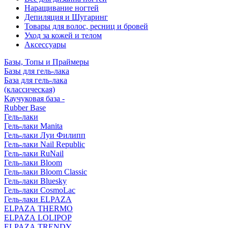
Наращивание ногтей
Депиляция и Шугаринг
Товары для волос, ресниц и бровей
Уход за кожей и телом
Аксессуары
Базы, Топы и Праймеры
Базы для гель-лака
База для гель-лака
(классическая)
Каучуковая база -
Rubber Base
Гель-лаки
Гель-лаки Manita
Гель-лаки Луи Филипп
Гель-лаки Nail Republic
Гель-лаки RuNail
Гель-лаки Bloom
Гель-лаки Bloom Classic
Гель-лаки Bluesky
Гель-лаки CosmoLac
Гель-лаки ELPAZA
ELPAZA THERMO
ELPAZA LOLIPOP
ELPAZA TRENDY