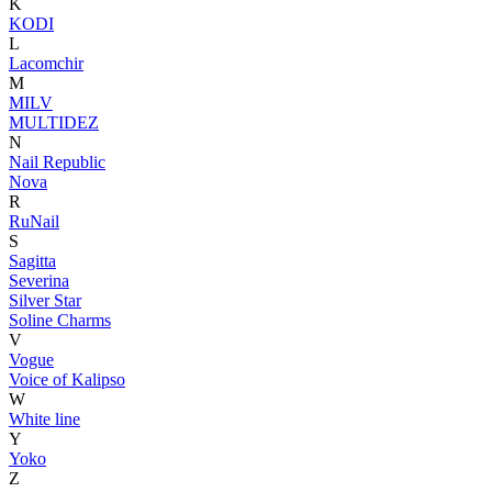
K
KODI
L
Lacomchir
M
MILV
MULTIDEZ
N
Nail Republic
Nova
R
RuNail
S
Sagitta
Severina
Silver Star
Soline Charms
V
Vogue
Voice of Kalipso
W
White line
Y
Yoko
Z