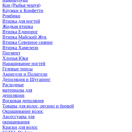
Кои (Рыбья чешуя)
Кружки и Конфетти
Ромбики
Втирка для ногтей
Жидкая втирка
Втирка Единорог
Втирка Майский Жук
Втирка Северное сияние
Втирка Хамелеон
Пигмент
Хлопья Юки
Наращивание ногтей
Гелевые типсы
Акригели и Полигели
Депиляция и Шугаринг
Расходные
материалы для
депиляции
Восковая депиляция
Товары для волос, ресниц и бровей
Окрашивание волос
Аксессуары для
окрашивания
Краски для волос