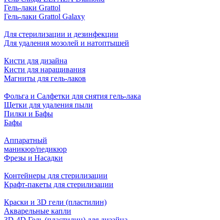
Гель-лаки Grattol
Гель-лаки Grattol Galaxy
Для стерилизации и дезинфекции
Для удаления мозолей и натоптышей
Кисти для дизайна
Кисти для наращивания
Магниты для гель-лаков
Фольга и Салфетки для снятия гель-лака
Щетки для удаления пыли
Пилки и Бафы
Бафы
Аппаратный
маникюр/педикюр
Фрезы и Насадки
Контейнеры для стерилизации
Крафт-пакеты для стерилизации
Краски и 3D гели (пластилин)
Акварельные капли
3D-4D Гель (пластилин) для дизайна