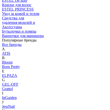
ESTEL De luxe
Краски для волос
ESTEL PRINCESS
Уход за кожей и телом
Средства для
удаления мозолей и
Аксессуары
Бутылочки и помпы
Ванночки для маникюра
Популярные бренды
Все бренды
A
ATIS
B
Bloom
Born Pretty
E
ELPAZA
G
GEL-OFF
Grattol
I
InGarden
J
JessNail