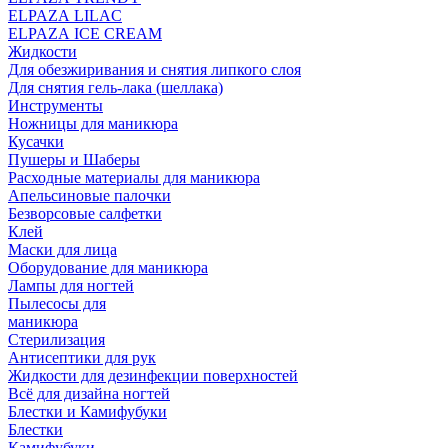
ELPAZA LILAC
ELPAZA IСE CREAM
Жидкости
Для обезжиривания и снятия липкого слоя
Для снятия гель-лака (шеллака)
Инструменты
Ножницы для маникюра
Кусачки
Пушеры и Шаберы
Расходные материалы для маникюра
Апельсиновые палочки
Безворсовые салфетки
Клей
Маски для лица
Оборудование для маникюра
Лампы для ногтей
Пылесосы для
маникюра
Стерилизация
Антисептики для рук
Жидкости для дезинфекции поверхностей
Всё для дизайна ногтей
Блестки и Камифубуки
Блестки
Камифубуки