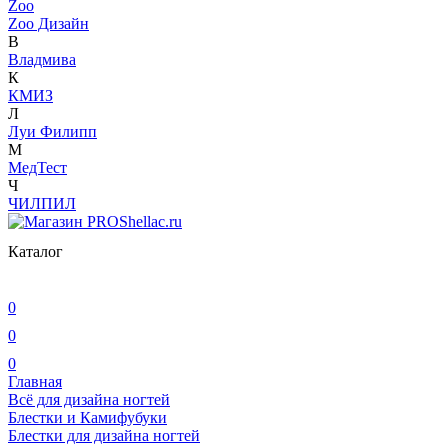
Zoo
Zoo Дизайн
В
Владмива
К
КМИЗ
Л
Луи Филипп
М
МедТест
Ч
ЧИЛПИЛ
Каталог
0
0
0
Главная
Всё для дизайна ногтей
Блестки и Камифубуки
Блестки для дизайна ногтей