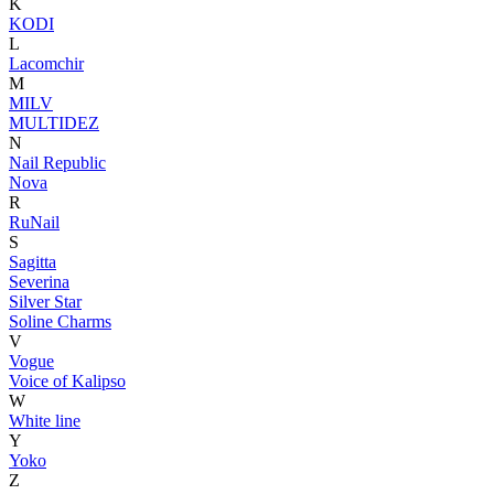
K
KODI
L
Lacomchir
M
MILV
MULTIDEZ
N
Nail Republic
Nova
R
RuNail
S
Sagitta
Severina
Silver Star
Soline Charms
V
Vogue
Voice of Kalipso
W
White line
Y
Yoko
Z