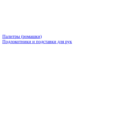
Палитры (ромашки)
Подлокотники и подставки для рук