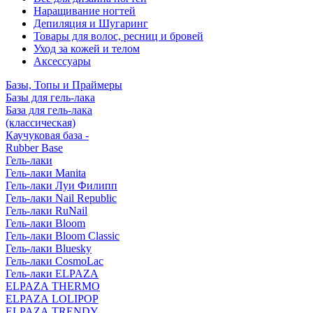
Наращивание ногтей
Депиляция и Шугаринг
Товары для волос, ресниц и бровей
Уход за кожей и телом
Аксессуары
Базы, Топы и Праймеры
Базы для гель-лака
База для гель-лака
(классическая)
Каучуковая база -
Rubber Base
Гель-лаки
Гель-лаки Manita
Гель-лаки Луи Филипп
Гель-лаки Nail Republic
Гель-лаки RuNail
Гель-лаки Bloom
Гель-лаки Bloom Classic
Гель-лаки Bluesky
Гель-лаки CosmoLac
Гель-лаки ELPAZA
ELPAZA THERMO
ELPAZA LOLIPOP
ELPAZA TRENDY