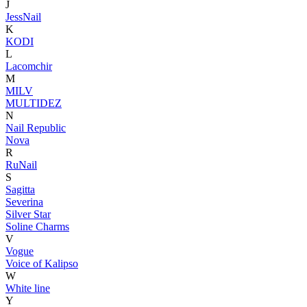
J
JessNail
K
KODI
L
Lacomchir
M
MILV
MULTIDEZ
N
Nail Republic
Nova
R
RuNail
S
Sagitta
Severina
Silver Star
Soline Charms
V
Vogue
Voice of Kalipso
W
White line
Y