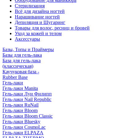
Оборудование для маникюра
Стерилизация
Всё для дизайна ногтей
Наращивание ногтей
Депиляция и Шугаринг
Товары для волос, ресниц и бровей
Уход за кожей и телом
Аксессуары
Базы, Топы и Праймеры
Базы для гель-лака
База для гель-лака
(классическая)
Каучуковая база -
Rubber Base
Гель-лаки
Гель-лаки Manita
Гель-лаки Луи Филипп
Гель-лаки Nail Republic
Гель-лаки RuNail
Гель-лаки Bloom
Гель-лаки Bloom Classic
Гель-лаки Bluesky
Гель-лаки CosmoLac
Гель-лаки ELPAZA