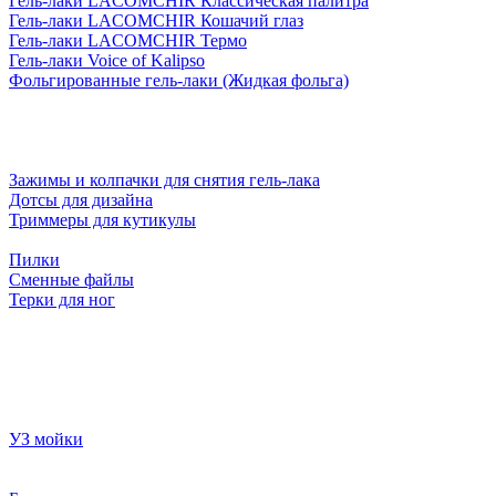
Гель-лаки LACOMCHIR Классическая палитра
Гель-лаки LACOMCHIR Кошачий глаз
Гель-лаки LACOMCHIR Термо
Гель-лаки Voice of Kalipso
Фольгированные гель-лаки (Жидкая фольга)
Зажимы и колпачки для снятия гель-лака
Дотсы для дизайна
Триммеры для кутикулы
Пилки
Сменные файлы
Терки для ног
УЗ мойки