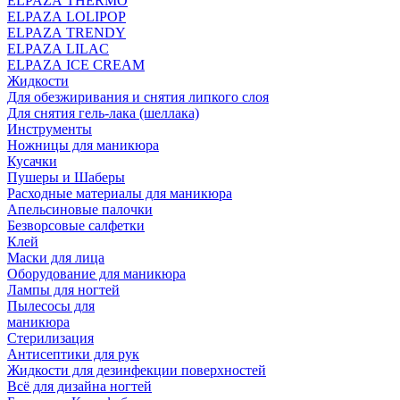
ELPAZA THERMO
ELPAZA LOLIPOP
ELPAZA TRENDY
ELPAZA LILAC
ELPAZA IСE CREAM
Жидкости
Для обезжиривания и снятия липкого слоя
Для снятия гель-лака (шеллака)
Инструменты
Ножницы для маникюра
Кусачки
Пушеры и Шаберы
Расходные материалы для маникюра
Апельсиновые палочки
Безворсовые салфетки
Клей
Маски для лица
Оборудование для маникюра
Лампы для ногтей
Пылесосы для
маникюра
Стерилизация
Антисептики для рук
Жидкости для дезинфекции поверхностей
Всё для дизайна ногтей