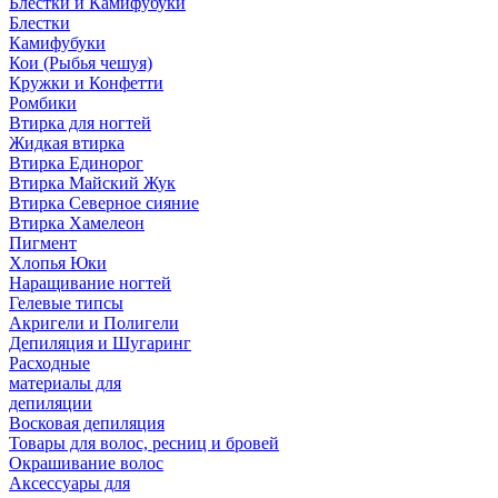
Блестки и Камифубуки
Блестки
Камифубуки
Кои (Рыбья чешуя)
Кружки и Конфетти
Ромбики
Втирка для ногтей
Жидкая втирка
Втирка Единорог
Втирка Майский Жук
Втирка Северное сияние
Втирка Хамелеон
Пигмент
Хлопья Юки
Наращивание ногтей
Гелевые типсы
Акригели и Полигели
Депиляция и Шугаринг
Расходные
материалы для
депиляции
Восковая депиляция
Товары для волос, ресниц и бровей
Окрашивание волос
Аксессуары для