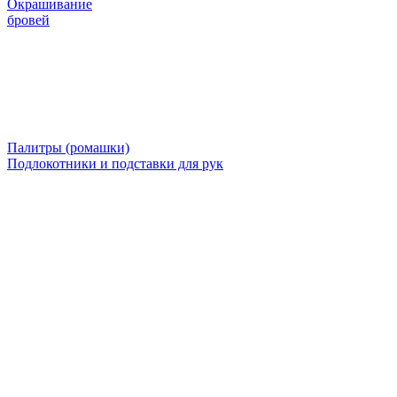
Окрашивание
бровей
Палитры (ромашки)
Подлокотники и подставки для рук