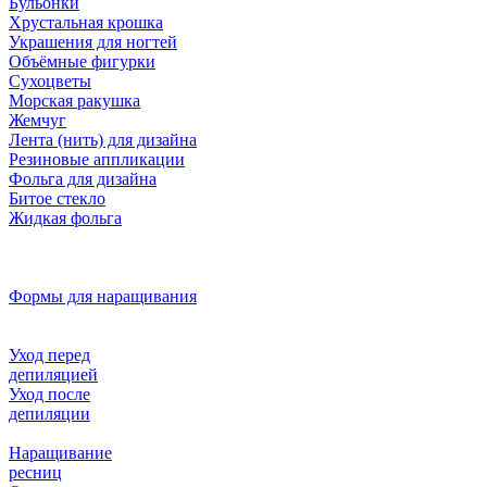
Бульонки
Хрустальная крошка
Украшения для ногтей
Объёмные фигурки
Сухоцветы
Морская ракушка
Жемчуг
Лента (нить) для дизайна
Резиновые аппликации
Фольга для дизайна
Битое стекло
Жидкая фольга
Формы для наращивания
Уход перед
депиляцией
Уход после
депиляции
Наращивание
ресниц