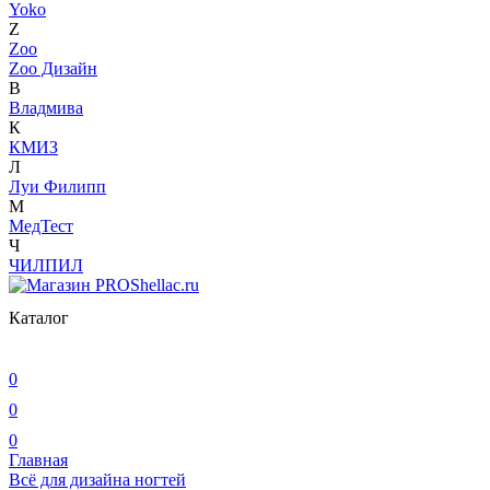
Yoko
Z
Zoo
Zoo Дизайн
В
Владмива
К
КМИЗ
Л
Луи Филипп
М
МедТест
Ч
ЧИЛПИЛ
Каталог
0
0
0
Главная
Всё для дизайна ногтей