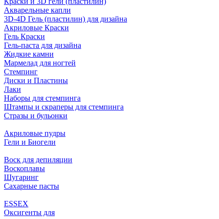
Краски и 3D гели (пластилин)
Акварельные капли
3D-4D Гель (пластилин) для дизайна
Акриловые Краски
Гель Краски
Гель-паста для дизайна
Жидкие камни
Мармелад для ногтей
Стемпинг
Диски и Пластины
Лаки
Наборы для стемпинга
Штампы и скраперы для стемпинга
Стразы и бульонки
Акриловые пудры
Гели и Биогели
Воск для депиляции
Воскоплавы
Шугаринг
Сахарные пасты
ESSEX
Оксигенты для