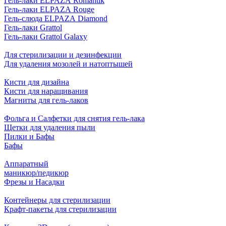
Гель-лаки ELPAZA Romantik
Гель-лаки ELPAZA Rouge
Гель-слюда ELPAZA Diamond
Гель-лаки Grattol
Гель-лаки Grattol Galaxy
Для стерилизации и дезинфекции
Для удаления мозолей и натоптышей
Кисти для дизайна
Кисти для наращивания
Магниты для гель-лаков
Фольга и Салфетки для снятия гель-лака
Щетки для удаления пыли
Пилки и Бафы
Бафы
Аппаратный
маникюр/педикюр
Фрезы и Насадки
Контейнеры для стерилизации
Крафт-пакеты для стерилизации