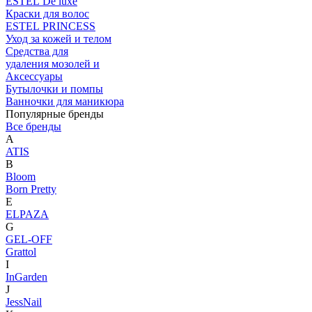
ESTEL De luxe
Краски для волос
ESTEL PRINCESS
Уход за кожей и телом
Средства для
удаления мозолей и
Аксессуары
Бутылочки и помпы
Ванночки для маникюра
Популярные бренды
Все бренды
A
ATIS
B
Bloom
Born Pretty
E
ELPAZA
G
GEL-OFF
Grattol
I
InGarden
J
JessNail