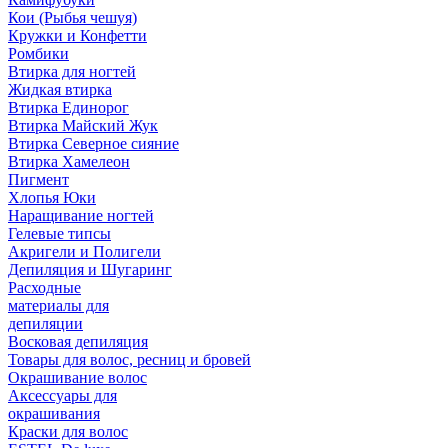
Кои (Рыбья чешуя)
Кружки и Конфетти
Ромбики
Втирка для ногтей
Жидкая втирка
Втирка Единорог
Втирка Майский Жук
Втирка Северное сияние
Втирка Хамелеон
Пигмент
Хлопья Юки
Наращивание ногтей
Гелевые типсы
Акригели и Полигели
Депиляция и Шугаринг
Расходные
материалы для
депиляции
Восковая депиляция
Товары для волос, ресниц и бровей
Окрашивание волос
Аксессуары для
окрашивания
Краски для волос