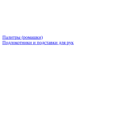
Палитры (ромашки)
Подлокотники и подставки для рук