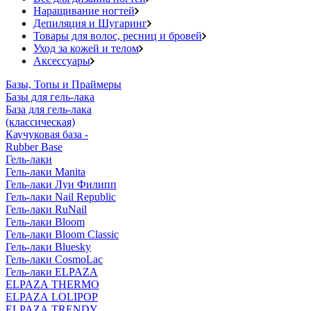
Наращивание ногтей
Депиляция и Шугаринг
Товары для волос, ресниц и бровей
Уход за кожей и телом
Аксессуары
Базы, Топы и Праймеры
Базы для гель-лака
База для гель-лака
(классическая)
Каучуковая база -
Rubber Base
Гель-лаки
Гель-лаки Manita
Гель-лаки Луи Филипп
Гель-лаки Nail Republic
Гель-лаки RuNail
Гель-лаки Bloom
Гель-лаки Bloom Classic
Гель-лаки Bluesky
Гель-лаки CosmoLac
Гель-лаки ELPAZA
ELPAZA THERMO
ELPAZA LOLIPOP
ELPAZA TRENDY