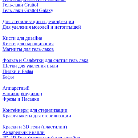
Гель-лаки Grattol
Гель-лаки Grattol Galaxy
Для стерилизации и дезинфекции
Для удаления мозолей и натоптышей
Кисти для дизайна
Кисти для наращивания
Магниты для гель-лаков
Фольга и Салфетки для снятия гель-лака
Щетки для удаления пыли
Пилки и Бафы
Бафы
Аппаратный
маникюр/педикюр
Фрезы и Насадки
Контейнеры для стерилизации
Крафт-пакеты для стерилизации
Краски и 3D гели (пластилин)
Акварельные капли
3D-4D Гель (пластилин) для дизайна