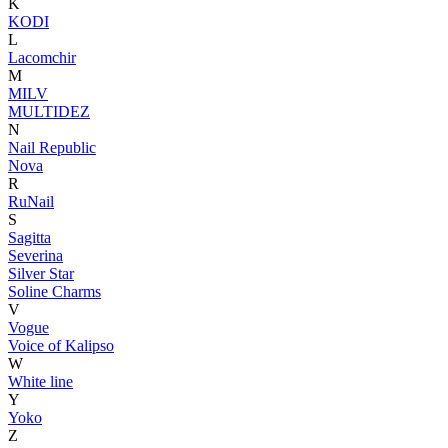
K
KODI
L
Lacomchir
M
MILV
MULTIDEZ
N
Nail Republic
Nova
R
RuNail
S
Sagitta
Severina
Silver Star
Soline Charms
V
Vogue
Voice of Kalipso
W
White line
Y
Yoko
Z