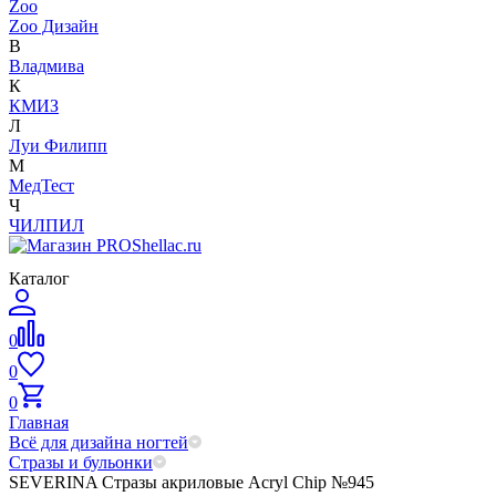
Zoo
Zoo Дизайн
В
Владмива
К
КМИЗ
Л
Луи Филипп
М
МедТест
Ч
ЧИЛПИЛ
Каталог
0
0
0
Главная
Всё для дизайна ногтей
Стразы и бульонки
SEVERINA Стразы акриловые Acryl Chip №945