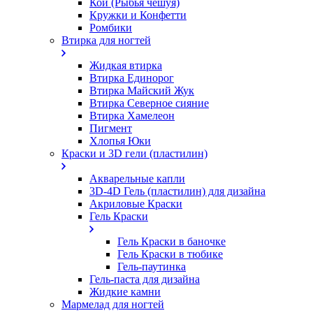
Кои (Рыбья чешуя)
Кружки и Конфетти
Ромбики
Втирка для ногтей
Жидкая втирка
Втирка Единорог
Втирка Майский Жук
Втирка Северное сияние
Втирка Хамелеон
Пигмент
Хлопья Юки
Краски и 3D гели (пластилин)
Акварельные капли
3D-4D Гель (пластилин) для дизайна
Акриловые Краски
Гель Краски
Гель Краски в баночке
Гель Краски в тюбике
Гель-паутинка
Гель-паста для дизайна
Жидкие камни
Мармелад для ногтей