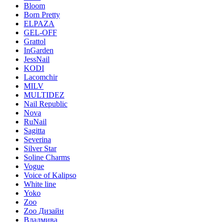
Bloom
Born Pretty
ELPAZA
GEL-OFF
Grattol
InGarden
JessNail
KODI
Lacomchir
MILV
MULTIDEZ
Nail Republic
Nova
RuNail
Sagitta
Severina
Silver Star
Soline Charms
Vogue
Voice of Kalipso
White line
Yoko
Zoo
Zoo Дизайн
Владмива