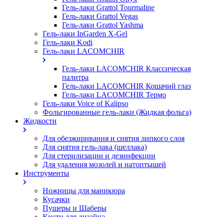
Гель-лаки Grattol Tourmaline
Гель-лаки Grattol Vegas
Гель-лаки Grattol Yashma
Гель-лаки InGarden X-Gel
Гель-лаки Kodi
Гель-лаки LACOMCHIR
Гель-лаки LACOMCHIR Классическая
палитра
Гель-лаки LACOMCHIR Кошачий глаз
Гель-лаки LACOMCHIR Термо
Гель-лаки Voice of Kalipso
Фольгированные гель-лаки (Жидкая фольга)
Жидкости
Для обезжиривания и снятия липкого слоя
Для снятия гель-лака (шеллака)
Для стерилизации и дезинфекции
Для удаления мозолей и натоптышей
Инструменты
Ножницы для маникюра
Кусачки
Пушеры и Шаберы
Кисти для дизайна