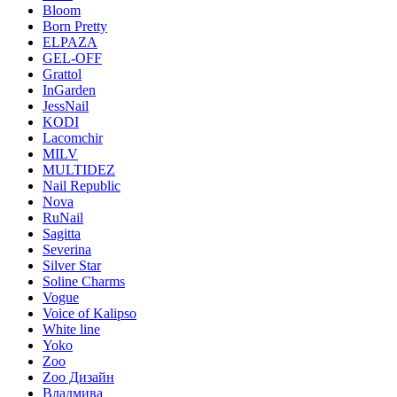
Bloom
Born Pretty
ELPAZA
GEL-OFF
Grattol
InGarden
JessNail
KODI
Lacomchir
MILV
MULTIDEZ
Nail Republic
Nova
RuNail
Sagitta
Severina
Silver Star
Soline Charms
Vogue
Voice of Kalipso
White line
Yoko
Zoo
Zoo Дизайн
Владмива