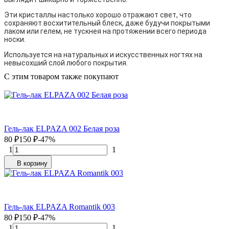
Эти кристаллы настолько хорошо отражают свет, что
сохраняют восхитительный блеск, даже будучи покрытыми
лаком или гелем, не тускнея на протяжении всего периода
носки.
Используется на натуральных и искусственных ногтях на
невысохший слой любого покрытия.
C этим товаром также покупают
Гель-лак ELPAZA 002 Белая роза
80
₽
150
₽
-47%
1
1
В корзину
Гель-лак ELPAZA Romantik 003
80
₽
150
₽
-47%
1
1