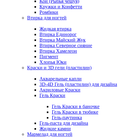
Кои (Рыбья чешуя)
Кружки и Конфетти
Ромбики
Втирка для ногтей
Жидкая втирка
Втирка Единорог
Втирка Майский Жук
Втирка Северное сияние
Втирка Хамелеон
Пигмент
Хлопья Юки
Краски и 3D гели (пластилин)
Акварельные капли
3D-4D Гель (пластилин) для дизайна
Акриловые Краски
Гель Краски
Гель Краски в баночке
Гель Краски в тюбике
Гель-паутинка
Гель-паста для дизайна
Жидкие камни
Мармелад для ногтей