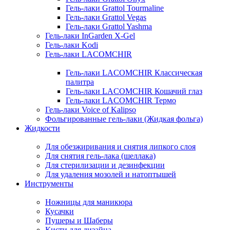
Гель-лаки Grattol Tourmaline
Гель-лаки Grattol Vegas
Гель-лаки Grattol Yashma
Гель-лаки InGarden X-Gel
Гель-лаки Kodi
Гель-лаки LACOMCHIR
Гель-лаки LACOMCHIR Классическая
палитра
Гель-лаки LACOMCHIR Кошачий глаз
Гель-лаки LACOMCHIR Термо
Гель-лаки Voice of Kalipso
Фольгированные гель-лаки (Жидкая фольга)
Жидкости
Для обезжиривания и снятия липкого слоя
Для снятия гель-лака (шеллака)
Для стерилизации и дезинфекции
Для удаления мозолей и натоптышей
Инструменты
Ножницы для маникюра
Кусачки
Пушеры и Шаберы
Кисти для дизайна