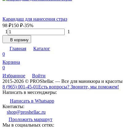
Карандаш для нанесения страз
98
₽
150
₽
-35%
1
1
В корзину
Главная
Каталог
0
Корзина
0
Избранное
Войти
2015-2026 © PROShellac — Все для маникюра и красоты
8 (965) 001-45-01
Есть вопросы? Звоните, мы поможем!
Написать в мессенджеры:
Написать в Whatsapp
Контакты:
shop@proshellac.ru
Проложить маршрут
Мы в социальных сетях: