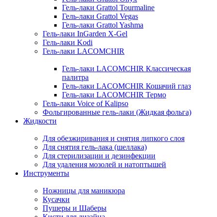
Гель-лаки Grattol Tourmaline
Гель-лаки Grattol Vegas
Гель-лаки Grattol Yashma
Гель-лаки InGarden X-Gel
Гель-лаки Kodi
Гель-лаки LACOMCHIR
Гель-лаки LACOMCHIR Классическая
палитра
Гель-лаки LACOMCHIR Кошачий глаз
Гель-лаки LACOMCHIR Термо
Гель-лаки Voice of Kalipso
Фольгированные гель-лаки (Жидкая фольга)
Жидкости
Для обезжиривания и снятия липкого слоя
Для снятия гель-лака (шеллака)
Для стерилизации и дезинфекции
Для удаления мозолей и натоптышей
Инструменты
Ножницы для маникюра
Кусачки
Пушеры и Шаберы
Кисти для дизайна