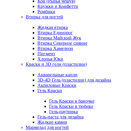
Кои (Рыбья чешуя)
Кружки и Конфетти
Ромбики
Втирка для ногтей
Жидкая втирка
Втирка Единорог
Втирка Майский Жук
Втирка Северное сияние
Втирка Хамелеон
Пигмент
Хлопья Юки
Краски и 3D гели (пластилин)
Акварельные капли
3D-4D Гель (пластилин) для дизайна
Акриловые Краски
Гель Краски
Гель Краски в баночке
Гель Краски в тюбике
Гель-паутинка
Гель-паста для дизайна
Жидкие камни
Мармелад для ногтей