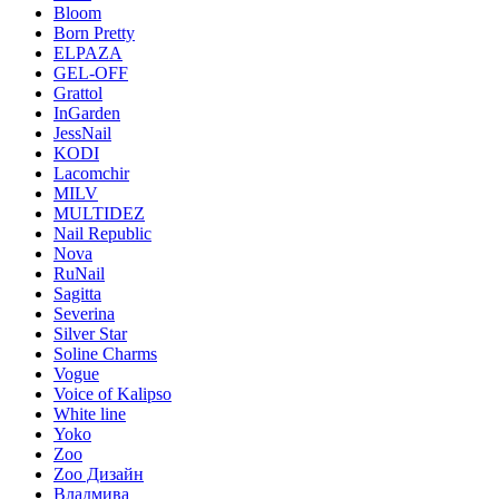
Bloom
Born Pretty
ELPAZA
GEL-OFF
Grattol
InGarden
JessNail
KODI
Lacomchir
MILV
MULTIDEZ
Nail Republic
Nova
RuNail
Sagitta
Severina
Silver Star
Soline Charms
Vogue
Voice of Kalipso
White line
Yoko
Zoo
Zoo Дизайн
Владмива