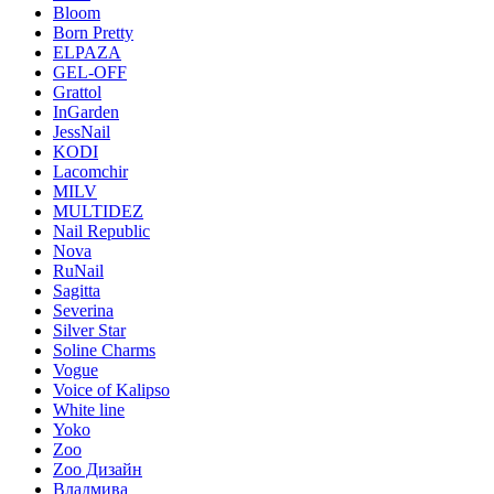
Bloom
Born Pretty
ELPAZA
GEL-OFF
Grattol
InGarden
JessNail
KODI
Lacomchir
MILV
MULTIDEZ
Nail Republic
Nova
RuNail
Sagitta
Severina
Silver Star
Soline Charms
Vogue
Voice of Kalipso
White line
Yoko
Zoo
Zoo Дизайн
Владмива