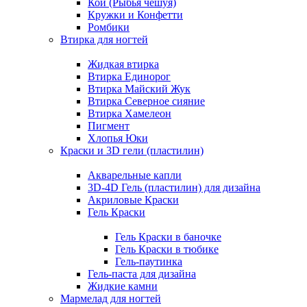
Кои (Рыбья чешуя)
Кружки и Конфетти
Ромбики
Втирка для ногтей
Жидкая втирка
Втирка Единорог
Втирка Майский Жук
Втирка Северное сияние
Втирка Хамелеон
Пигмент
Хлопья Юки
Краски и 3D гели (пластилин)
Акварельные капли
3D-4D Гель (пластилин) для дизайна
Акриловые Краски
Гель Краски
Гель Краски в баночке
Гель Краски в тюбике
Гель-паутинка
Гель-паста для дизайна
Жидкие камни
Мармелад для ногтей