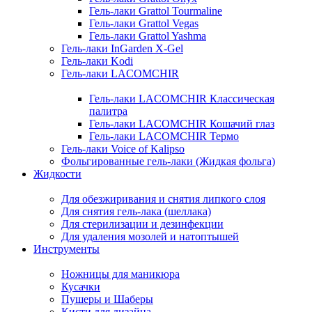
Гель-лаки Grattol Tourmaline
Гель-лаки Grattol Vegas
Гель-лаки Grattol Yashma
Гель-лаки InGarden X-Gel
Гель-лаки Kodi
Гель-лаки LACOMCHIR
Гель-лаки LACOMCHIR Классическая
палитра
Гель-лаки LACOMCHIR Кошачий глаз
Гель-лаки LACOMCHIR Термо
Гель-лаки Voice of Kalipso
Фольгированные гель-лаки (Жидкая фольга)
Жидкости
Для обезжиривания и снятия липкого слоя
Для снятия гель-лака (шеллака)
Для стерилизации и дезинфекции
Для удаления мозолей и натоптышей
Инструменты
Ножницы для маникюра
Кусачки
Пушеры и Шаберы
Кисти для дизайна