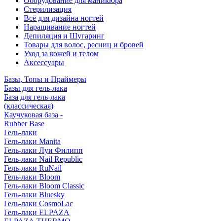
Оборудование для маникюра
Стерилизация
Всё для дизайна ногтей
Наращивание ногтей
Депиляция и Шугаринг
Товары для волос, ресниц и бровей
Уход за кожей и телом
Аксессуары
Базы, Топы и Праймеры
Базы для гель-лака
База для гель-лака
(классическая)
Каучуковая база -
Rubber Base
Гель-лаки
Гель-лаки Manita
Гель-лаки Луи Филипп
Гель-лаки Nail Republic
Гель-лаки RuNail
Гель-лаки Bloom
Гель-лаки Bloom Classic
Гель-лаки Bluesky
Гель-лаки CosmoLac
Гель-лаки ELPAZA