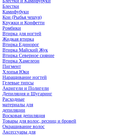
Блестки и Камифубуки
Блестки
Камифубуки
Кои (Рыбья чешуя)
Кружки и Конфетти
Ромбики
Втирка для ногтей
Жидкая втирка
Втирка Единорог
Втирка Майский Жук
Втирка Северное сияние
Втирка Хамелеон
Пигмент
Хлопья Юки
Наращивание ногтей
Гелевые типсы
Акригели и Полигели
Депиляция и Шугаринг
Расходные
материалы для
депиляции
Восковая депиляция
Товары для волос, ресниц и бровей
Окрашивание волос
Аксессуары для