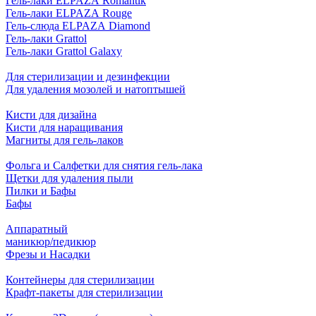
Гель-лаки ELPAZA Romantik
Гель-лаки ELPAZA Rouge
Гель-слюда ELPAZA Diamond
Гель-лаки Grattol
Гель-лаки Grattol Galaxy
Для стерилизации и дезинфекции
Для удаления мозолей и натоптышей
Кисти для дизайна
Кисти для наращивания
Магниты для гель-лаков
Фольга и Салфетки для снятия гель-лака
Щетки для удаления пыли
Пилки и Бафы
Бафы
Аппаратный
маникюр/педикюр
Фрезы и Насадки
Контейнеры для стерилизации
Крафт-пакеты для стерилизации