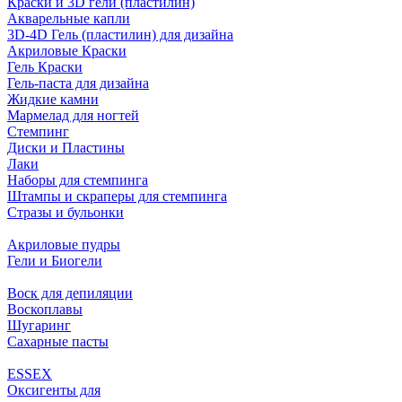
Краски и 3D гели (пластилин)
Акварельные капли
3D-4D Гель (пластилин) для дизайна
Акриловые Краски
Гель Краски
Гель-паста для дизайна
Жидкие камни
Мармелад для ногтей
Стемпинг
Диски и Пластины
Лаки
Наборы для стемпинга
Штампы и скраперы для стемпинга
Стразы и бульонки
Акриловые пудры
Гели и Биогели
Воск для депиляции
Воскоплавы
Шугаринг
Сахарные пасты
ESSEX
Оксигенты для