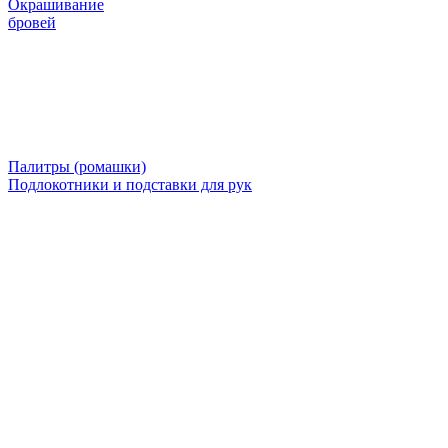
Окрашивание
бровей
Палитры (ромашки)
Подлокотники и подставки для рук