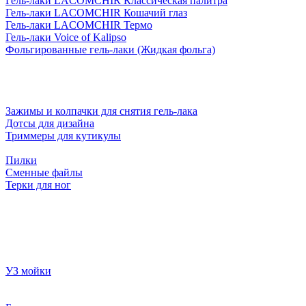
Гель-лаки LACOMCHIR Классическая палитра
Гель-лаки LACOMCHIR Кошачий глаз
Гель-лаки LACOMCHIR Термо
Гель-лаки Voice of Kalipso
Фольгированные гель-лаки (Жидкая фольга)
Зажимы и колпачки для снятия гель-лака
Дотсы для дизайна
Триммеры для кутикулы
Пилки
Сменные файлы
Терки для ног
УЗ мойки