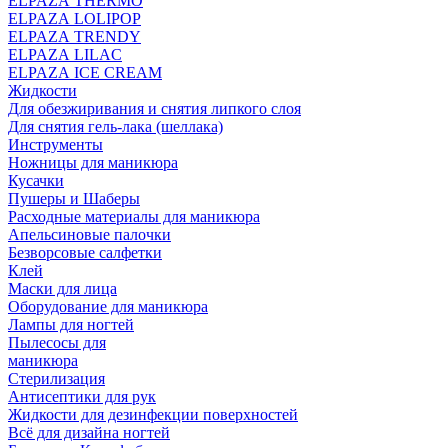
ELPAZA THERMO
ELPAZA LOLIPOP
ELPAZA TRENDY
ELPAZA LILAC
ELPAZA IСE CREAM
Жидкости
Для обезжиривания и снятия липкого слоя
Для снятия гель-лака (шеллака)
Инструменты
Ножницы для маникюра
Кусачки
Пушеры и Шаберы
Расходные материалы для маникюра
Апельсиновые палочки
Безворсовые салфетки
Клей
Маски для лица
Оборудование для маникюра
Лампы для ногтей
Пылесосы для
маникюра
Стерилизация
Антисептики для рук
Жидкости для дезинфекции поверхностей
Всё для дизайна ногтей