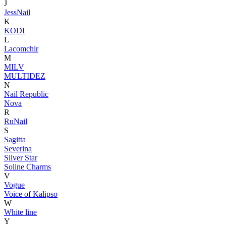
J
JessNail
K
KODI
L
Lacomchir
M
MILV
MULTIDEZ
N
Nail Republic
Nova
R
RuNail
S
Sagitta
Severina
Silver Star
Soline Charms
V
Vogue
Voice of Kalipso
W
White line
Y