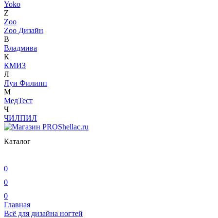
Yoko
Z
Zoo
Zoo Дизайн
В
Владмива
К
КМИЗ
Л
Луи Филипп
М
МедТест
Ч
ЧИЛПИЛ
Каталог
0
0
0
Главная
Всё для дизайна ногтей