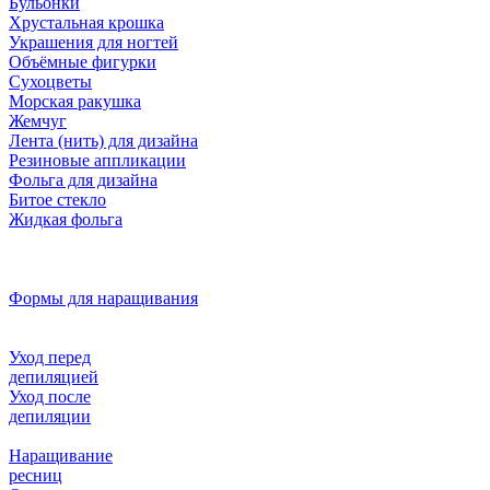
Бульонки
Хрустальная крошка
Украшения для ногтей
Объёмные фигурки
Сухоцветы
Морская ракушка
Жемчуг
Лента (нить) для дизайна
Резиновые аппликации
Фольга для дизайна
Битое стекло
Жидкая фольга
Формы для наращивания
Уход перед
депиляцией
Уход после
депиляции
Наращивание
ресниц