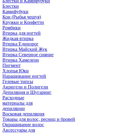
Блестки и Камифубуки
Блестки
Камифубуки
Кои (Рыбья чешуя)
Кружки и Конфетти
Ромбики
Втирка для ногтей
Жидкая втирка
Втирка Единорог
Втирка Майский Жук
Втирка Северное сияние
Втирка Хамелеон
Пигмент
Хлопья Юки
Наращивание ногтей
Гелевые типсы
Акригели и Полигели
Депиляция и Шугаринг
Расходные
материалы для
депиляции
Восковая депиляция
Товары для волос, ресниц и бровей
Окрашивание волос
Аксессуары для