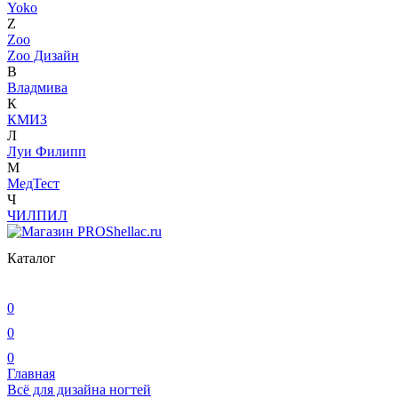
Yoko
Z
Zoo
Zoo Дизайн
В
Владмива
К
КМИЗ
Л
Луи Филипп
М
МедТест
Ч
ЧИЛПИЛ
Каталог
0
0
0
Главная
Всё для дизайна ногтей